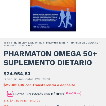
Inicio
>
NUTRICIÓN & DEPORTE
>
Multivitamínicos
>
PHARMATON OMEGA 50+
SUPLEMENTO DIETARIO
PHARMATON OMEGA 50+
SUPLEMENTO DIETARIO
$24.954,83
Precio sin impuestos
$20.623,83
$22.459,35
con
Transferencia o depósito
Cuotas SIN interés con
DÉBITO
6
x
$4.159,14
sin interés