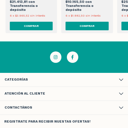
$21.413,81
con
$10.165,50
con
$25
Transferencia o
Transferencia o
Tra
depósito
depósito
dep
6
x
$3.965,52
sin interés
6
x
$1.882,50
sin interés
6
x
CATEGORÍAS
ATENCIÓN AL CLIENTE
CONTACTÁNOS
REGISTRATE PARA RECIBIR NUESTAS OFERTAS!