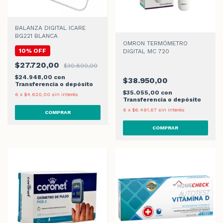
BALANZA DIGITAL ICARE
BG221 BLANCA
OMRON TERMÓMETRO
10% OFF
DIGITAL MC 720
$27.720,00
$30.800,00
$24.948,00
con
$38.950,00
Transferencia o depósito
$35.055,00
con
6
x
$4.620,00
sin interés
Transferencia o depósito
6
x
$6.491,67
sin interés