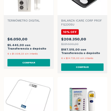
TERMÓMETRO DIGITAL
BALANZA ICARE CORP PROF
FG2305U
10% OFF
$6.050,00
$208.350,00
$231.500,00
$5.445,00
con
Transferencia o depósito
$187.515,00
con
Transferencia o depósito
6
x
$1.008,33
sin interés
6
x
$34.725,00
sin interés