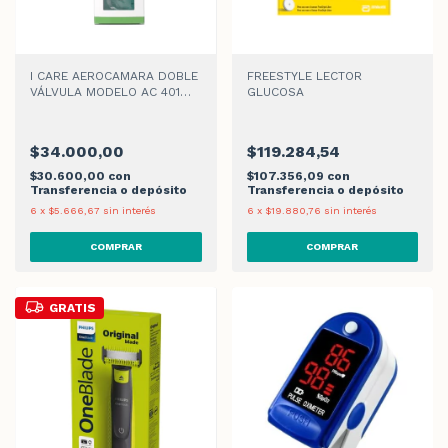
I CARE AEROCAMARA DOBLE
FREESTYLE LECTOR
VÁLVULA MODELO AC 401
GLUCOSA
ADULTO
$34.000,00
$119.284,54
$30.600,00
con
$107.356,09
con
Transferencia o depósito
Transferencia o depósito
6
x
$5.666,67
sin interés
6
x
$19.880,76
sin interés
GRATIS