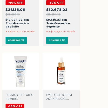
-
40
%
OFF
-
30
%
OFF
$21.138,08
$10.678,03
$35.230,13
$15.254,33
$19.024,27
con
$9.610,23
con
Transferencia o
Transferencia o
depósito
depósito
6
x
$3.523,01
sin interés
6
x
$1.779,67
sin interés
DERMAGLOS FACIAL
BYPHASSE SÉRUM
HOMBRE
ANTIARRUGAS
AFTERSHAVE x 100ml
RETINOL x 50ml
-
25
%
OFF