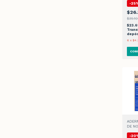
-
25
$26.
$35.1
$23.6
Trans
depós
6
x
$4.
ADER
DE NO
-
20