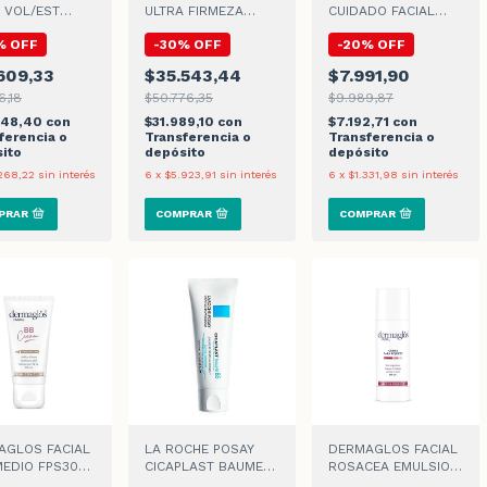
 VOL/EST
ULTRA FIRMEZA
CUIDADO FACIAL
ORNO OJOS
CREMA FPS30 x 50gr
ANTIARRUGAS
%
OFF
-
30
%
OFF
-
20
%
OFF
 x 15gr
CREMA x 100gr
609,33
$35.543,44
$7.991,90
6,18
$50.776,35
$9.989,87
448,40
con
$31.989,10
con
$7.192,71
con
ferencia o
Transferencia o
Transferencia o
ito
depósito
depósito
268,22
sin interés
6
x
$5.923,91
sin interés
6
x
$1.331,98
sin interés
AGLOS FACIAL
LA ROCHE POSAY
DERMAGLOS FACIAL
MEDIO FPS30
CICAPLAST BAUME
ROSACEA EMULSION
 x 50gr
B5 x 100ml
x 50gr