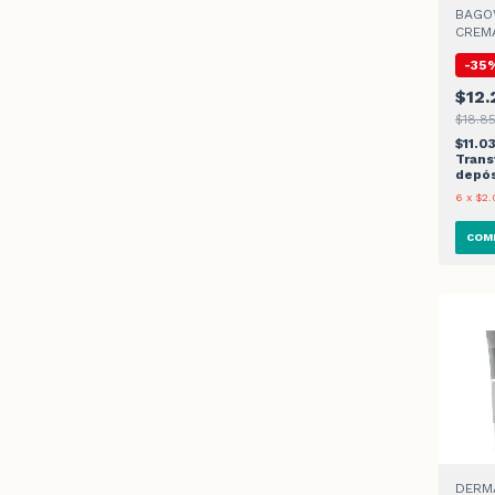
BAGOV
CREMA
-
35
$12.
$18.85
$11.0
Trans
depós
6
x
$2.
DERM