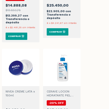
$14.888,08
$25.450,00
$19.850,78
$22.905,00
con
Transferencia o
$13.399,27
con
depósito
Transferencia o
depósito
6
x
$4.241,67
sin interés
6
x
$2.481,35
sin interés
NIVEA CREME LATA x
CERAVE LOCION
150ml
HIDRATANTE PIEL
SECA A MUY SECA x
-
20
%
OFF
236ml