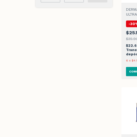
DERM
ULTRA
GEL x
-
30
$25.
$35.9
$22.6
Trans
depós
6
x
$4.