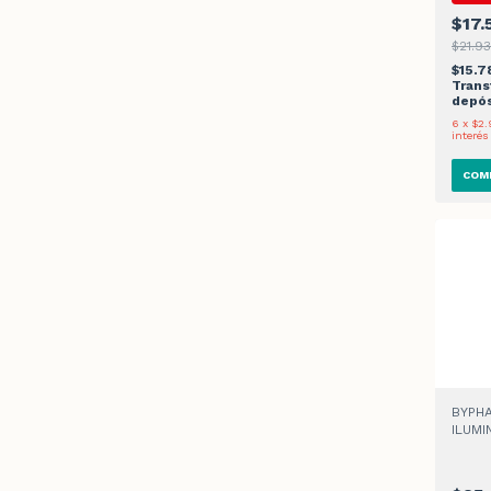
$17.
$21.9
$15.7
Trans
depós
6
x
$2.
interés
BYPH
ILUM
VITAM