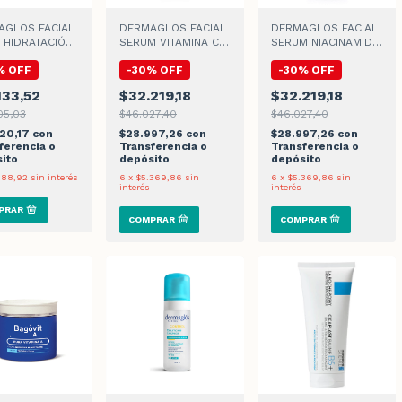
AGLOS FACIAL
DERMAGLOS FACIAL
DERMAGLOS FACIAL
 HIDRATACIÓN
SERUM VITAMINA C x
SERUM NIACINAMIDA
 50gr
25ml
x 30ml
%
OFF
-
30
%
OFF
-
30
%
OFF
133,52
$32.219,18
$32.219,18
05,03
$46.027,40
$46.027,40
20,17
con
$28.997,26
con
$28.997,26
con
ferencia o
Transferencia o
Transferencia o
ito
depósito
depósito
188,92
sin interés
6
x
$5.369,86
sin
6
x
$5.369,86
sin
interés
interés