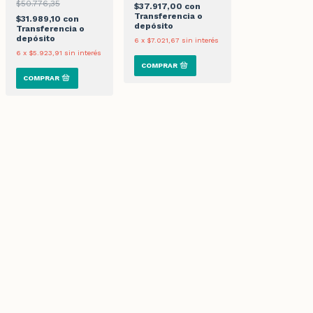
$50.776,35
$37.917,00
con
Transferencia o
$31.989,10
con
depósito
Transferencia o
depósito
6
x
$7.021,67
sin interés
6
x
$5.923,91
sin interés