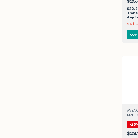
$25.
$22.
Trans
depós
6
x
$4.
AVENO
EMULS
-
25
$29.