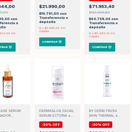
544,00
$21.990,00
$71.953,40
30,00
$143.906,80
$19.791,00
con
Transferencia o
89,60
con
$64.758,06
con
depósito
ferencia o
Transferencia o
ito
depósito
6
x
$3.665,00
sin
interés
924,00
sin
6
x
$11.992,23
sin
interés
ASSE SÉRUM
DERMAGLOS FACIAL
BY DERM FRESH
INADOR
SERUM ECTOÍNA x
SKIN THERMAL x
INA C x 50ml
30ml
170ml
-
30
%
OFF
-
30
%
OFF