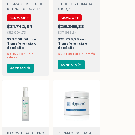
DERMAGLOS FLUIDO
HIPOGLÓS POMADA
RETINOL SERUM x25
x 100gr
ml
-
40
%
OFF
-
30
%
OFF
$31.742,84
$26.365,88
$52.904,73
$37.665,54
$28.568,56
con
$23.729,29
con
Transferencia o
Transferencia o
depósito
depósito
6
x
$5.290,47
sin
6
x
$4.394,31
sin interés
interés
BAGOVIT FACIAL PRO
DERMAGLOS FACIAL