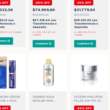
%
OFF
-
20
%
OFF
-
25
%
OFF
332,36
$74.909,60
$31.779,54
09,82
$93.637,00
$42.372,72
99,12
con
$67.418,64
con
$28.601,59
con
ferencia o
Transferencia o
Transferencia o
ito
depósito
depósito
388,73
sin interés
6
x
$12.484,93
sin
6
x
$5.296,59
sin
interés
interés
MICINA SÉRUM
GARNIER AGUA
EUCERIN HYALURON
CHE x 50ml
MICELAR SKIN
FILLER DIA FPS 30
ACTIVE EXPRESS
CREMA
%
OFF
-
50
%
OFF
ACLARA