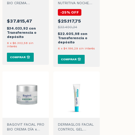
BIO CREMA
NUTRITIVA NOCHE
ANTIMANCHAS x
PIEL NORMAL x 70gr
-
25
%
OFF
50ml
$37.815,47
$25.117,75
$33.490,34
$34.033,92
con
Transferencia o
$22.605,98
con
depósito
Transferencia o
depósito
6
x
$6.302,58
sin
interés
6
x
$4.186,29
sin interés
BAGOVIT FACIAL PRO
DERMAGLOS FACIAL
BIO CREMA DÍA x
CONTROL GEL
55ml
SECANTE x 15gr