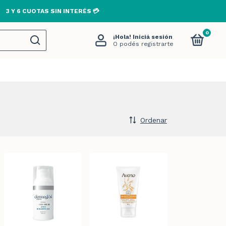
0
¡Hola!
Iniciá sesión
O podés registrarte
Ordenar