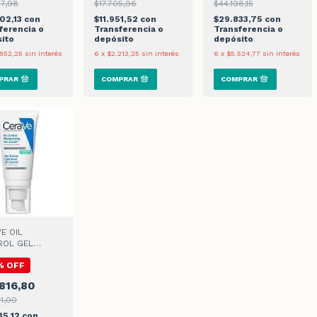
17,98
$17.705,96
$44.198,15
02,13
con
$11.951,52
con
$29.833,75
con
ferencia o
Transferencia o
Transferencia o
ito
depósito
depósito
852,25
sin interés
6
x
$2.213,25
sin interés
6
x
$5.524,77
sin interés
E OIL
ROL GEL
A HIDRATANTE
%
OFF
l
816,80
1,00
35,12
con