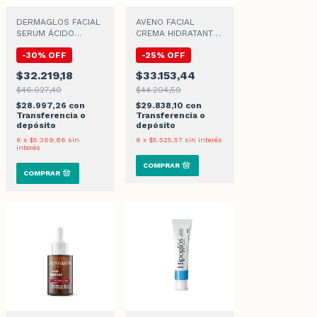
DERMAGLOS FACIAL
AVENO FACIAL
SERUM ÁCIDO
CREMA HIDRATANTE
HIALURONICO x 30ml
x 50gr
-
30
%
OFF
-
25
%
OFF
$32.219,18
$33.153,44
$46.027,40
$44.204,59
$28.997,26
con
$29.838,10
con
Transferencia o
Transferencia o
depósito
depósito
6
x
$5.369,86
sin
6
x
$5.525,57
sin interés
interés