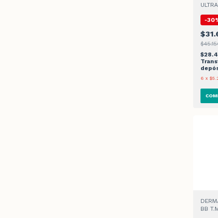
ULTRA
CONT
-
30
CREMA
$31.
$45.15
$28.
Trans
depós
6
x
$5.
DERM
BB T.
CREMA