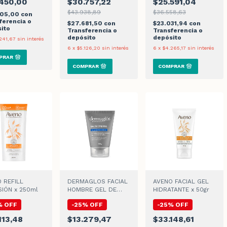
450,00
$30.757,22
$25.591,04
$43.938,89
$36.558,63
905,00
con
ferencia o
$27.681,50
con
$23.031,94
con
ito
Transferencia o
Transferencia o
depósito
depósito
241,67
sin interés
6
x
$5.126,20
sin interés
6
x
$4.265,17
sin interés
 REFILL
DERMAGLOS FACIAL
AVENO FACIAL GEL
IÓN x 250ml
HOMBRE GEL DE
HIDRATANTE x 50gr
LIMPIEZA x 100gr
%
OFF
-
25
%
OFF
-
25
%
OFF
113,48
$13.279,47
$33.148,61