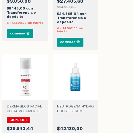
$9.050,00
$27.405,60
$34.257,00
$8.145,00
con
Transferencia o
$24.665,04
con
depósito
Transferencia o
depósito
6
x
$1.508,33
sin interés
6
x
$4.567,60
sin
interés
DERMAGLOS FACIAL
NEUTROGENA HYDRO
ULTRA VOLUMEN DIA
BOOST SERUM
CREMA FPS30 x 50gr
HIDRATANTE x 30ml
-
30
%
OFF
$35.543,44
$42.130,00