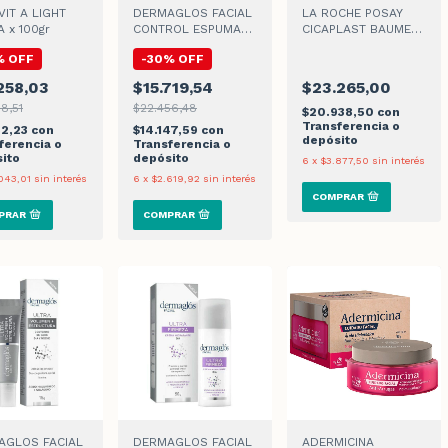
IT A LIGHT
DERMAGLOS FACIAL
LA ROCHE POSAY
 x 100gr
CONTROL ESPUMA
CICAPLAST BAUME
DE LIMPIEZA x 150ml
B5+ x 15ml
%
OFF
-
30
%
OFF
258,03
$15.719,54
$23.265,00
8,51
$22.456,48
$20.938,50
con
Transferencia o
32,23
con
$14.147,59
con
depósito
ferencia o
Transferencia o
ito
depósito
6
x
$3.877,50
sin interés
043,01
sin interés
6
x
$2.619,92
sin interés
AGLOS FACIAL
DERMAGLOS FACIAL
ADERMICINA