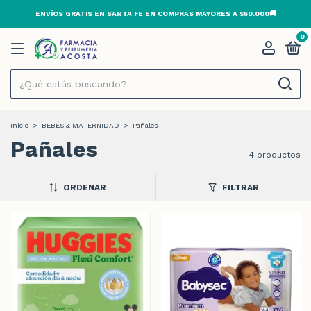
ENVÍOS GRATIS EN SANTA FE EN COMPRAS MAYORES A $60.000🚚
0
Inicio
>
BEBÉS & MATERNIDAD
>
Pañales
Pañales
4 productos
ORDENAR
FILTRAR