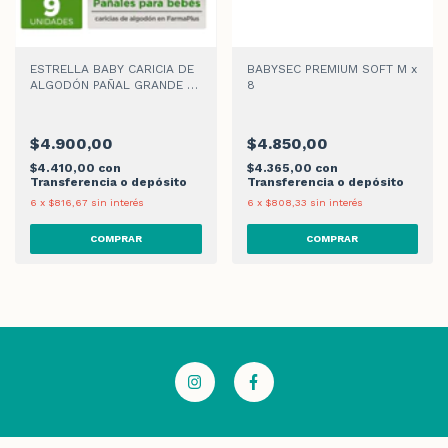
ESTRELLA BABY CARICIA DE
BABYSEC PREMIUM SOFT M x
ALGODÓN PAÑAL GRANDE X
8
9
$4.900,00
$4.850,00
$4.410,00
con
$4.365,00
con
Transferencia o depósito
Transferencia o depósito
6
x
$816,67
sin interés
6
x
$808,33
sin interés