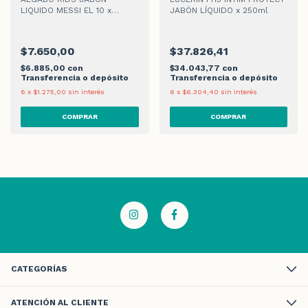
LIQUIDO MESSI EL 10 x
JABÓN LÍQUIDO x 250ml
300ml
$7.650,00
$37.826,41
$6.885,00
con
$34.043,77
con
Transferencia o depósito
Transferencia o depósito
6
x
$1.275,00
sin interés
6
x
$6.304,40
sin interés
CATEGORÍAS
ATENCIÓN AL CLIENTE