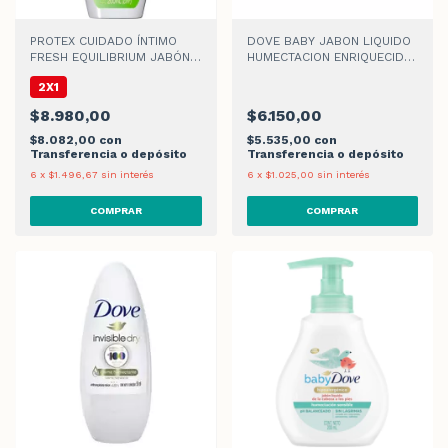
PROTEX CUIDADO ÍNTIMO
DOVE BABY JABON LIQUIDO
FRESH EQUILIBRIUM JABÓN
HUMECTACION ENRIQUECIDA
LÍQUIDO x 200 ml
x 200ml
2X1
$8.980,00
$6.150,00
$8.082,00
con
$5.535,00
con
Transferencia o depósito
Transferencia o depósito
6
x
$1.496,67
sin interés
6
x
$1.025,00
sin interés