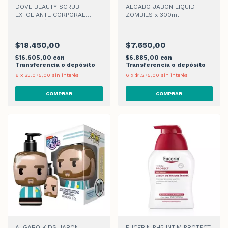
DOVE BEAUTY SCRUB
ALGABO JABON LIQUID
EXFOLIANTE CORPORAL
ZOMBIES x 300ml
MORA Y CÍTRICOS x 280 g
$18.450,00
$7.650,00
$16.605,00
con
$6.885,00
con
Transferencia o depósito
Transferencia o depósito
6
x
$3.075,00
sin interés
6
x
$1.275,00
sin interés
ALGABO KIDS JABON
EUCERIN PH5 INTIM PROTECT