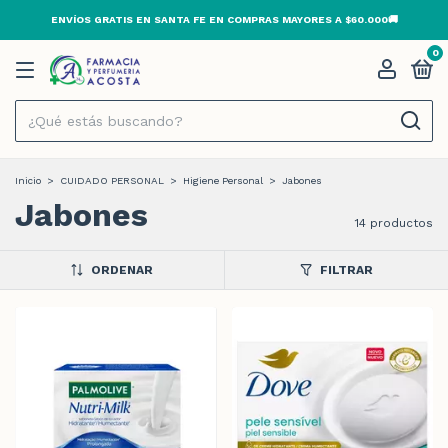
000🚚
ENVÍOS GRATIS EN SANTA FE EN COMPRAS MAYORES A $60.0
0
Inicio
>
CUIDADO PERSONAL
>
Higiene Personal
>
Jabones
Jabones
14 productos
ORDENAR
FILTRAR