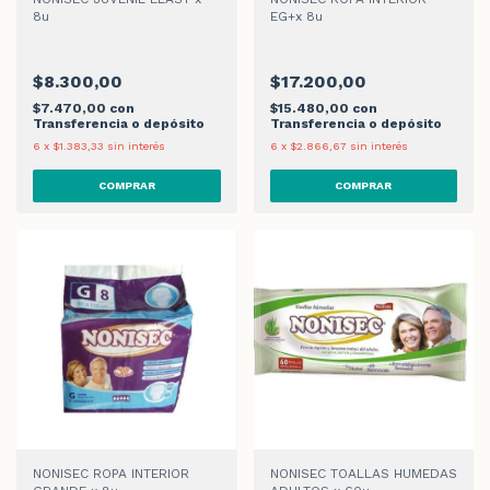
8u
EG+x 8u
$8.300,00
$17.200,00
$7.470,00
con
$15.480,00
con
Transferencia o depósito
Transferencia o depósito
6
x
$1.383,33
sin interés
6
x
$2.866,67
sin interés
NONISEC ROPA INTERIOR
NONISEC TOALLAS HUMEDAS