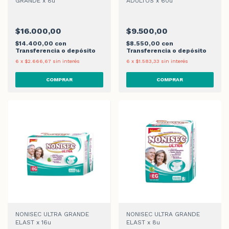
GRANDE x 8u
ADULTOS x 60u
$16.000,00
$9.500,00
$14.400,00
con
$8.550,00
con
Transferencia o depósito
Transferencia o depósito
6
x
$2.666,67
sin interés
6
x
$1.583,33
sin interés
NONISEC ULTRA GRANDE
NONISEC ULTRA GRANDE
ELAST x 16u
ELAST x 8u