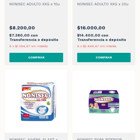
NONISEC ADULTO XXG x 10u
NONISEC ADULTO XXG x 20u
$8.200,00
$16.000,00
$7.380,00
con
$14.400,00
con
Transferencia o depósito
Transferencia o depósito
6
x
$1.366,67
sin interés
6
x
$2.666,67
sin interés
NONISEC JUVENIL ELAST x
NONISEC ROPA INTERIOR