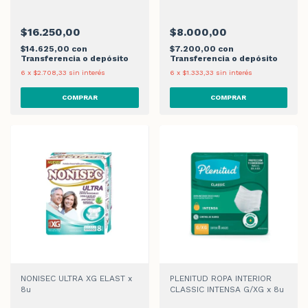
$16.250,00
$8.000,00
$14.625,00
con
$7.200,00
con
Transferencia o depósito
Transferencia o depósito
6
x
$2.708,33
sin interés
6
x
$1.333,33
sin interés
NONISEC ULTRA XG ELAST x
PLENITUD ROPA INTERIOR
8u
CLASSIC INTENSA G/XG x 8u