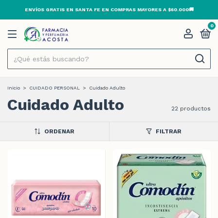
3 Y 6 CUOTAS SIN INTERÉS 💳
EN
0
Inicio
>
CUIDADO PERSONAL
>
Cuidado Adulto
Cuidado Adulto
22 productos
ORDENAR
FILTRAR