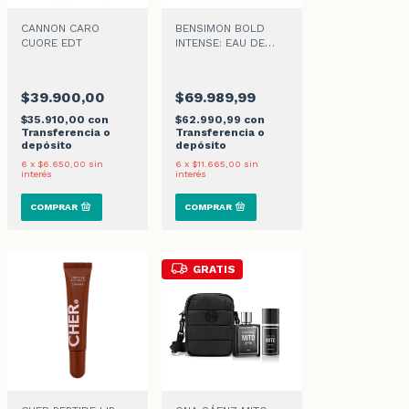
CANNON CARO
BENSIMON BOLD
CUORE EDT
INTENSE: EAU DE
PARFUM + MOCHILA
$39.900,00
$69.989,99
$35.910,00
con
$62.990,99
con
Transferencia o
Transferencia o
depósito
depósito
6
x
$6.650,00
sin
6
x
$11.665,00
sin
interés
interés
GRATIS