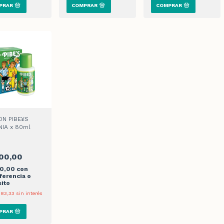
N PIBE¥S
IA x 80ml
00,00
50,00
con
ferencia o
ito
583,33
sin interés