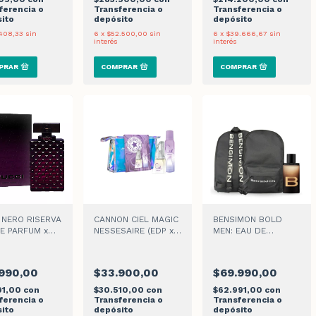
ferencia o
Transferencia o
Transferencia o
ito
depósito
depósito
408,33
sin
6
x
$52.500,00
sin
6
x
$39.666,67
sin
interés
interés
 NERO RISERVA
CANNON CIEL MAGIC
BENSIMON BOLD
E PARFUM x
NESSESAIRE (EDP x
MEN: EAU DE
50ml + DEO x 123ml)
PARFUM + MOCHILA
990,00
$33.900,00
$69.990,00
91,00
con
$30.510,00
con
$62.991,00
con
ferencia o
Transferencia o
Transferencia o
ito
depósito
depósito