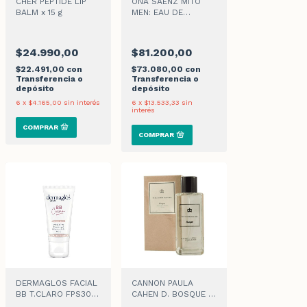
CHER PEPTIDE LIP
ONA SÁENZ MITO
BALM x 15 g
MEN: EAU DE
PARFUM 100ml +
DESODORANTE
160ml + BANDOLERA
$24.990,00
$81.200,00
$22.491,00
con
$73.080,00
con
Transferencia o
Transferencia o
depósito
depósito
6
x
$4.165,00
sin interés
6
x
$13.533,33
sin
interés
DERMAGLOS FACIAL
CANNON PAULA
BB T.CLARO FPS30
CAHEN D. BOSQUE x
CREMA x 50gr
170ml