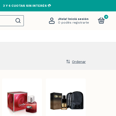
 TODO EL PAÍS EN COMPRAS MAYORES A $80.000🚚
0
¡Hola!
Iniciá sesión
O podés registrarte
Ordenar