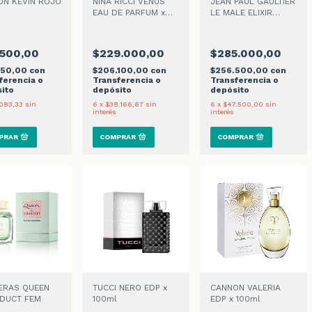
ON KEVIN ROJO
NINA RICCI VENUS
JEAN PAUL GAULTIER
EAU DE PARFUM x
LE MALE ELIXIR
80ml
PARFUM x 125ml
.500,00
$229.000,00
$285.000,00
050,00
con
$206.100,00
con
$256.500,00
con
ferencia o
Transferencia o
Transferencia o
ito
depósito
depósito
083,33
sin
6
x
$38.166,67
sin
6
x
$47.500,00
sin
interés
interés
ERAS QUEEN
TUCCI NERO EDP x
CANNON VALERIA
EDUCT FEM
100ml
EDP x 100ml