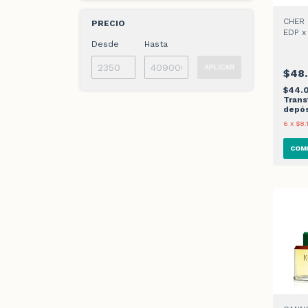
CHER 
PRECIO
EDP x
Desde
Hasta
APLICAR
$48
$44.
Trans
depós
6
x
$8.