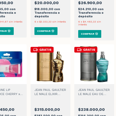
050,00
$20.000,00
$26.900,00
345,00
con
$18.000,00
con
$24.210,00
con
ferencia o
Transferencia o
Transferencia o
ito
depósito
depósito
841,67
sin interés
6
x
$3.333,33
sin interés
6
x
$4.483,33
sin
interés
GRATIS
GRATIS
INE LIP
JEAN PAUL GAULTIER
JEAN PAUL GAULTIER
CE CHERRY x
LE MALE ELIXIR
LE MALE EAU DE
ABSOLU PARFUM
TOILETTE x 125ml
INTENSE x 125ml
.450,00
$315.000,00
$238.000,00
405,00
con
$283.500,00
con
$214.200,00
con