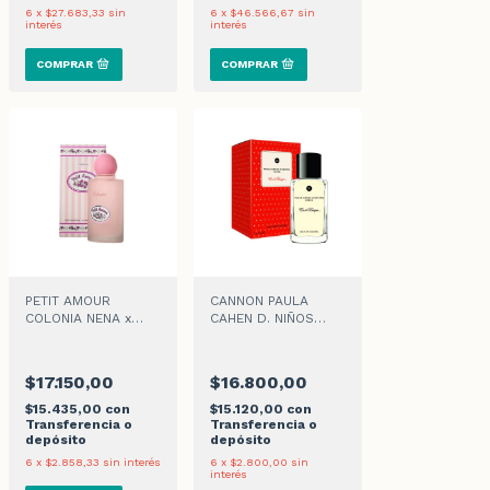
6
x
$27.683,33
sin
6
x
$46.566,67
sin
interés
interés
PETIT AMOUR
CANNON PAULA
COLONIA NENA x
CAHEN D. NIÑOS
120ml
BOSQUE ROJO
$17.150,00
$16.800,00
$15.435,00
con
$15.120,00
con
Transferencia o
Transferencia o
depósito
depósito
6
x
$2.858,33
sin interés
6
x
$2.800,00
sin
interés