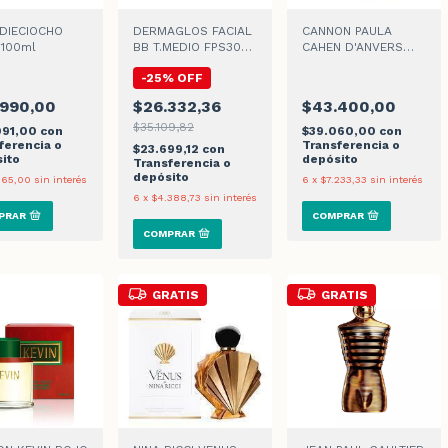
DIECIOCHO
DERMAGLOS FACIAL
CANNON PAULA
 100ml
BB T.MEDIO FPS30
CAHEN D'ANVERS
CREMA x 50gr
CLASICO
-
25
%
OFF
.990,00
$26.332,36
$43.400,00
$35.109,82
091,00
con
$39.060,00
con
ferencia o
Transferencia o
$23.699,12
con
ito
depósito
Transferencia o
depósito
165,00
sin interés
6
x
$7.233,33
sin interés
6
x
$4.388,73
sin interés
GRATIS
GRATIS