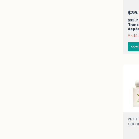
$39
$35.
Trans
depós
6
x
$6.
PETIT
COLON