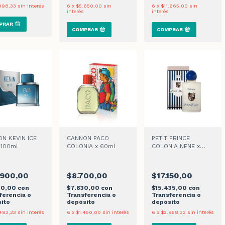
998,33
sin interés
6
x
$5.650,00
sin
6
x
$11.665,00
sin
interés
interés
N KEVIN ICE
CANNON PACO
PETIT PRINCE
 100ml
COLONIA x 60ml
COLONIA NENE x
120ml
.900,00
$8.700,00
$17.150,00
10,00
con
$7.830,00
con
$15.435,00
con
ferencia o
Transferencia o
Transferencia o
ito
depósito
depósito
483,33
sin interés
6
x
$1.450,00
sin interés
6
x
$2.858,33
sin interés