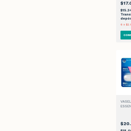
$17.
$15.
Trans
depós
6
x
$2.
VASEL
ESSEN
10gr
$20
$18.