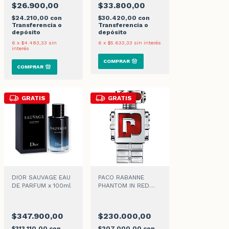
$26.900,00
$33.800,00
$24.210,00
con
$30.420,00
con
Transferencia o
Transferencia o
depósito
depósito
6
x
$4.483,33
sin
6
x
$5.633,33
sin interés
interés
GRATIS
GRATIS
DIOR SAUVAGE EAU
PACO RABANNE
DE PARFUM x 100ml
PHANTOM IN RED
PARFUM ELIXIR x
100ml
$347.900,00
$230.000,00
$313.110,00
con
$207.000,00
con