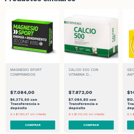
MAGNESIO SPORT
CALCIO 500 CON
GE
COMPRIMIDOS
VITAMINA D
ANT
COMPRIMIDOS
$7.084,00
$7.872,00
$1
$6.375,60
con
$7.084,80
con
$13
Transferencia o
Transferencia o
Tra
depósito
depósito
dep
6
x
$1.180,67
sin interés
6
x
$1.312,00
sin interés
6
x