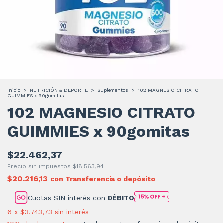
Inicio
>
NUTRICIÓN & DEPORTE
>
Suplementos
>
102 MAGNESIO CITRATO
GUIMMIES x 90gomitas
102 MAGNESIO CITRATO
GUIMMIES x 90gomitas
$22.462,37
Precio sin impuestos
$18.563,94
$20.216,13
con
Transferencia o depósito
Cuotas SIN interés con
DÉBITO
6
x
$3.743,73
sin interés