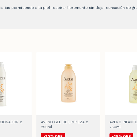
iarias permitiendo a la piel respirar libremente sin dejar sensación de gra
CIONADOR x
AVENO GEL DE LIMPIEZA x
AVENO INFANTI
250ml
250ml
-
30
%
OFF
-
25
%
OFF