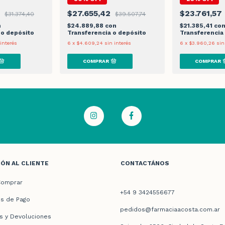
0
$27.655,42
$23.761,57
$31.374,40
$39.507,74
n
$24.889,88
con
$21.385,41
co
 o depósito
Transferencia o depósito
Transferencia
 interés
6
x
$4.609,24
sin interés
6
x
$3.960,26
sin
ÓN AL CLIENTE
CONTACTÁNOS
omprar
+54 9 3424556677
s de Pago
pedidos@farmaciaacosta.com.ar
s y Devoluciones