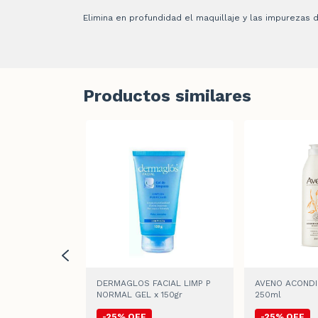
Elimina en profundidad el maquillaje y las impurezas d
Productos similares
CIAL GEL DE
DERMAGLOS FACIAL LIMP P
AVENO ACONDI
IXTA A GRASA
NORMAL GEL x 150gr
250ml
-
25
%
OFF
-
25
%
OFF