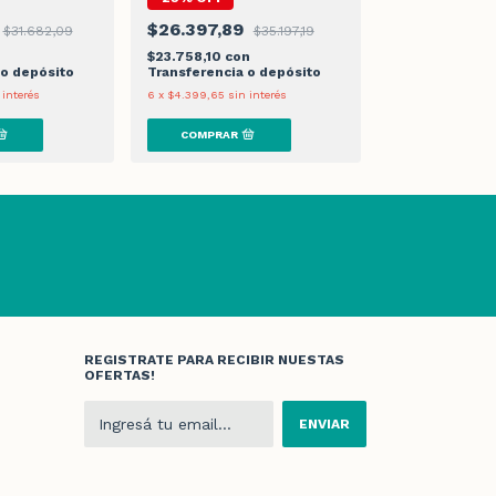
-
25
%
OFF
$26.397,89
$31.682,09
$35.197,19
$23.540,3
n
$23.758,10
con
$21.186,34
con
 o depósito
Transferencia o depósito
Transferencia 
 interés
6
x
$4.399,65
sin interés
6
x
$3.923,40
sin 
REGISTRATE PARA RECIBIR NUESTAS
OFERTAS!