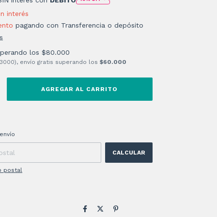
in interés
ento
pagando con Transferencia o depósito
s
uperando los
$80.000
 3000), envío gratis superando los
$60.000
 CP:
CAMBIAR CP
envío
CALCULAR
o postal