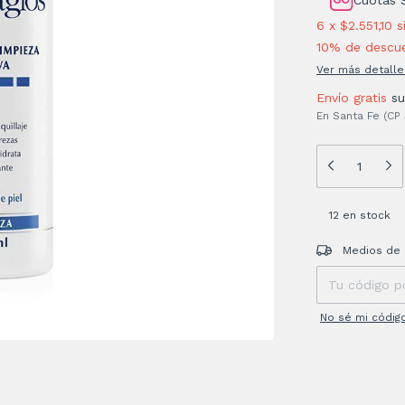
6
x
$2.551,10
s
10% de descu
Ver más detalle
Envío gratis
s
En Santa Fe (CP
12
en stock
Entregas para el
Medios de 
No sé mi códig