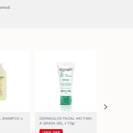
situd.
L SHAMPOO x
DERMAGLOS FACIAL HID P.MIX
AVENO SHAMPO
A GRASA GEL x 70gr
-
25
%
OFF