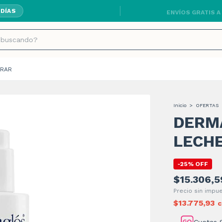
ENVÍOS GRATIS A
 DÍAS
RAR
Inicio
>
OFERTAS
DERM
LECHE
-
25
%
OFF
$15.306,5
Precio sin imp
$13.775,93
c
Cuotas 