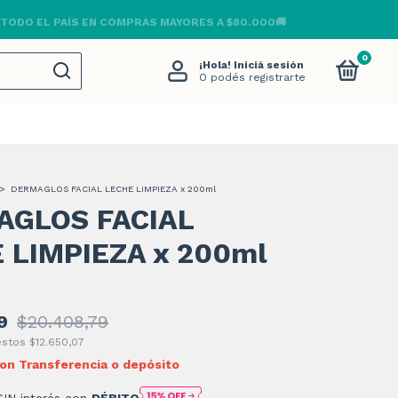
 TODO EL PAÍS EN COMPRAS MAYORES A $80.000🚚
0
¡Hola!
Iniciá sesión
O podés registrarte
>
DERMAGLOS FACIAL LECHE LIMPIEZA x 200ml
AGLOS FACIAL
 LIMPIEZA x 200ml
9
$20.408,79
uestos
$12.650,07
on
Transferencia o depósito
SIN interés con
DÉBITO