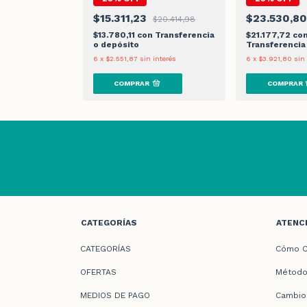
$15.311,23
$23.530,8
$20.414,98
$20.414,98
Transferencia
$13.780,11
con
Transferencia
$21.177,72
co
o depósito
Transferencia
 interés
6
x
$2.551,87
sin interés
6
x
$3.921,80
sin
CATEGORÍAS
ATENCI
CATEGORÍAS
Cómo C
OFERTAS
Método
MEDIOS DE PAGO
Cambio