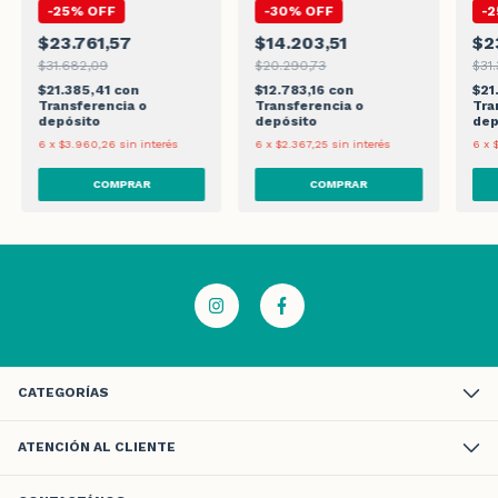
-
25
%
OFF
-
30
%
OFF
-
2
$23.761,57
$14.203,51
$2
$31.682,09
$20.290,73
$31.
$21.385,41
con
$12.783,16
con
$21
Transferencia o
Transferencia o
Tra
depósito
depósito
dep
6
x
$3.960,26
sin interés
6
x
$2.367,25
sin interés
6
x
CATEGORÍAS
ATENCIÓN AL CLIENTE