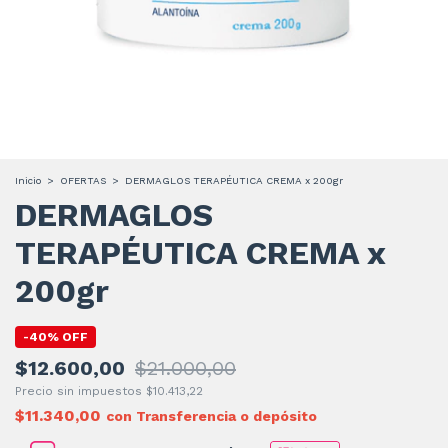
Inicio
>
OFERTAS
>
DERMAGLOS TERAPÉUTICA CREMA x 200gr
DERMAGLOS
TERAPÉUTICA CREMA x
200gr
-
40
%
OFF
$12.600,00
$21.000,00
Precio sin impuestos
$10.413,22
$11.340,00
con
Transferencia o depósito