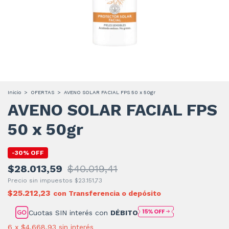
Inicio
>
OFERTAS
>
AVENO SOLAR FACIAL FPS 50 x 50gr
AVENO SOLAR FACIAL FPS
50 x 50gr
-
30
%
OFF
$28.013,59
$40.019,41
Precio sin impuestos
$23.151,73
$25.212,23
con
Transferencia o depósito
Cuotas SIN interés con
DÉBITO
6
x
$4.668,93
sin interés