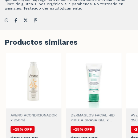
Libre de gluten. Hipoalergénico. Sin parabenos. No testeado en
animales. Testeado dermatológicamente.
Productos similares
AVENO ACONDICIONADOR
DERMAGLOS FACIAL HID
AVE
x 250ml
P.MIX A GRASA GEL x
250
70gr
-
25
%
OFF
-
25
%
OFF
-
2