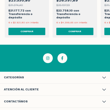
$23.530,80
$26.397,89
$2
$31.374,40
$35.197,19
$31.
$21.177,72
con
$23.758,10
con
$21
Transferencia o
Transferencia o
Tra
depósito
depósito
dep
6
x
$3.921,80
sin interés
6
x
$4.399,65
sin interés
6
x
CATEGORÍAS
ATENCIÓN AL CLIENTE
CONTACTÁNOS