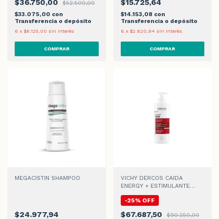
$36.750,00
$15.725,64
$52.500,00
$33.075,00
con
$14.153,08
con
Transferencia o depósito
Transferencia o depósito
6
x
$6.125,00
sin interés
6
x
$2.620,94
sin interés
MEGACISTIN SHAMPOO
VICHY DERCOS CAIDA
ENERGY + ESTIMULANTE
SHAMPOO x 400 ml
-
25
%
OFF
$24.977,94
$67.687,50
$90.250,00