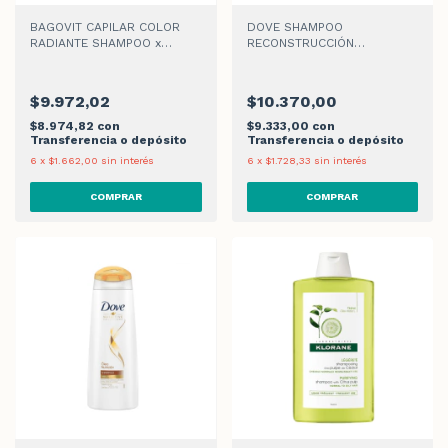
BAGOVIT CAPILAR COLOR
DOVE SHAMPOO
RADIANTE SHAMPOO x
RECONSTRUCCIÓN
350ml
COMPLETA x 400ml
$9.972,02
$10.370,00
$8.974,82
con
$9.333,00
con
Transferencia o depósito
Transferencia o depósito
6
x
$1.662,00
sin interés
6
x
$1.728,33
sin interés