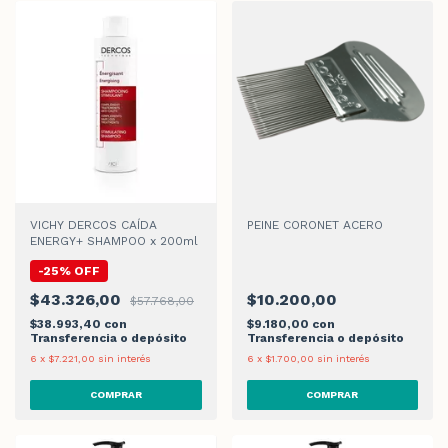
VICHY DERCOS CAÍDA
PEINE CORONET ACERO
ENERGY+ SHAMPOO x 200ml
-
25
%
OFF
$43.326,00
$10.200,00
$57.768,00
$38.993,40
con
$9.180,00
con
Transferencia o depósito
Transferencia o depósito
6
x
$7.221,00
sin interés
6
x
$1.700,00
sin interés