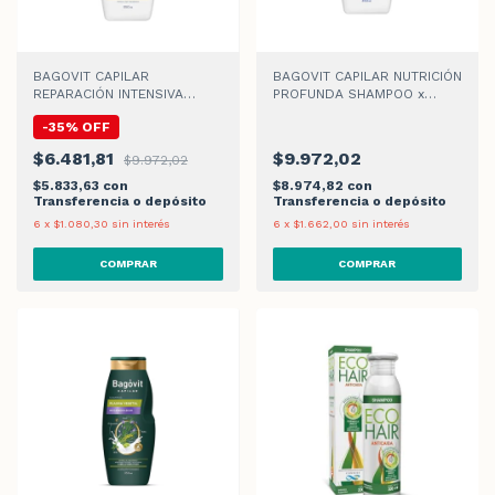
BAGOVIT CAPILAR
BAGOVIT CAPILAR NUTRICIÓN
REPARACIÓN INTENSIVA
PROFUNDA SHAMPOO x
SHAMPOO x 350ml
350ml
-
35
%
OFF
$6.481,81
$9.972,02
$9.972,02
$5.833,63
con
$8.974,82
con
Transferencia o depósito
Transferencia o depósito
6
x
$1.080,30
sin interés
6
x
$1.662,00
sin interés