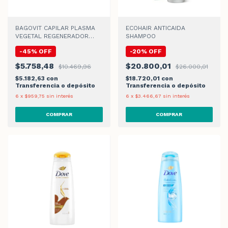
BAGOVIT CAPILAR PLASMA
ECOHAIR ANTICAIDA
VEGETAL REGENERADOR
SHAMPOO
SHAMPOO x 350ml
-
45
%
OFF
-
20
%
OFF
$5.758,48
$20.800,01
$10.469,96
$26.000,01
$5.182,63
con
$18.720,01
con
Transferencia o depósito
Transferencia o depósito
6
x
$959,75
sin interés
6
x
$3.466,67
sin interés