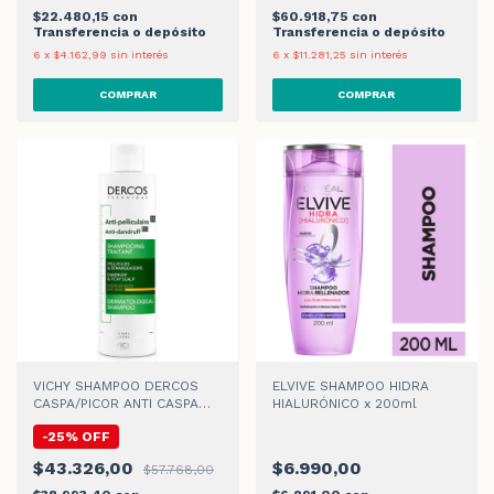
$22.480,15
con
$60.918,75
con
Transferencia o depósito
Transferencia o depósito
6
x
$4.162,99
sin interés
6
x
$11.281,25
sin interés
VICHY SHAMPOO DERCOS
ELVIVE SHAMPOO HIDRA
CASPA/PICOR ANTI CASPA
HIALURÓNICO x 200ml
SENS x 200ml
-
25
%
OFF
$43.326,00
$6.990,00
$57.768,00