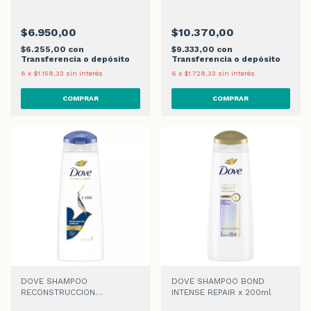
SHAMPOO x 200ml
$6.950,00
$10.370,00
$6.255,00
con
$9.333,00
con
Transferencia o depósito
Transferencia o depósito
6
x
$1.158,33
sin interés
6
x
$1.728,33
sin interés
DOVE SHAMPOO
DOVE SHAMPOO BOND
RECONSTRUCCION
INTENSE REPAIR x 200ml
COMPLETA x 200ml