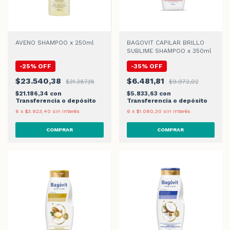
AVENO SHAMPOO x 250ml
BAGOVIT CAPILAR BRILLO
SUBLIME SHAMPOO x 350ml
-
25
%
OFF
-
35
%
OFF
$23.540,38
$6.481,81
$31.387,18
$9.972,02
$21.186,34
con
$5.833,63
con
Transferencia o depósito
Transferencia o depósito
6
x
$3.923,40
sin interés
6
x
$1.080,30
sin interés