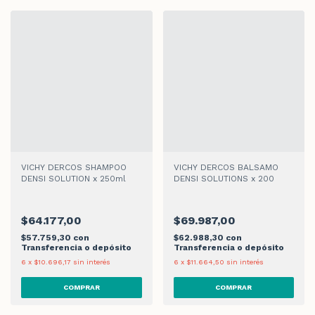
VICHY DERCOS SHAMPOO
VICHY DERCOS BALSAMO
DENSI SOLUTION x 250ml
DENSI SOLUTIONS x 200
$64.177,00
$69.987,00
$57.759,30
con
$62.988,30
con
Transferencia o depósito
Transferencia o depósito
6
x
$10.696,17
sin interés
6
x
$11.664,50
sin interés