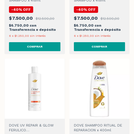
SHAMPOO x 415ml
SHAMPOO x 415ml
-
40
%
OFF
-
40
%
OFF
$7.500,00
$7.500,00
$12.500,00
$12.500,00
$6.750,00
con
$6.750,00
con
Transferencia o depósito
Transferencia o depósito
6
x
$1.250,00
sin interés
6
x
$1.250,00
sin interés
DOVE UV REPAIR & GLOW
DOVE SHAMPOO RITUAL DE
FERULICO
REPARACION x 400ml