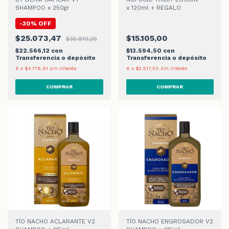
SHAMPOO x 250gr
x 120ml + REGALO
-
30
%
OFF
$25.073,47
$15.105,00
$35.819,25
$22.566,12
con
$13.594,50
con
Transferencia o depósito
Transferencia o depósito
6
x
$4.178,91
sin interés
6
x
$2.517,50
sin interés
TÍO NACHO ACLARANTE V2
TÍO NACHO ENGROSADOR V2