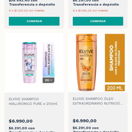
$38.993,40
con
$6.291,00
con
Transferencia o depósito
Transferencia o depósito
6
x
$7.221,00
sin interés
6
x
$1.165,00
sin interés
ELVIVE SHAMPOO ÓLEO
ELVIVE SHAMPOO
EXTRAORDINARIO NUTRICIÓN
HIALURÓNICO PURE x 200ml
UNIVERSAL x 200ml
$6.990,00
$6.990,00
$6.291,00
con
$6.291,00
con