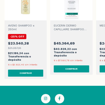
AVENO SHAMPOO x
EUCERIN DERMO
MEG
250ml
CAPILLAIRE SHAMPOO
GEL ANTICASPA x 250ml
-
25
%
OFF
$23.540,38
$45.364,69
$2
$31.387,18
$40.828,22
con
$22
Transferencia o
Tra
$21.186,34
con
depósito
dep
Transferencia o
depósito
6
x
$7.560,78
sin interés
6
x
6
x
$3.923,40
sin interés