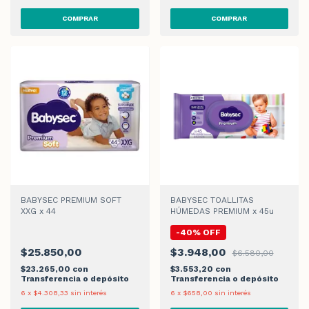
BABYSEC PREMIUM SOFT
BABYSEC TOALLITAS
XXG x 44
HÚMEDAS PREMIUM x 45u
-
40
%
OFF
$25.850,00
$3.948,00
$6.580,00
$23.265,00
con
$3.553,20
con
Transferencia o depósito
Transferencia o depósito
6
x
$4.308,33
sin interés
6
x
$658,00
sin interés