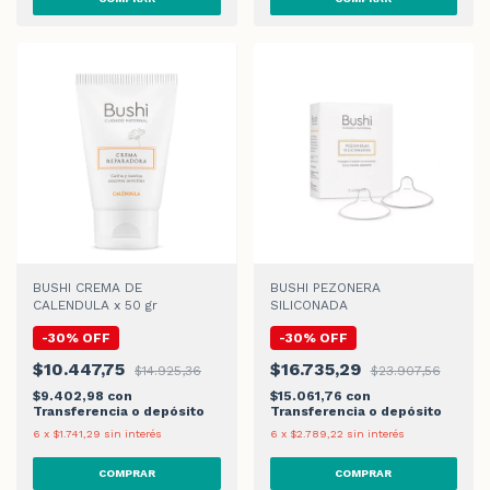
BUSHI CREMA DE
BUSHI PEZONERA
CALENDULA x 50 gr
SILICONADA
-
30
%
OFF
-
30
%
OFF
$10.447,75
$16.735,29
$14.925,36
$23.907,56
$9.402,98
con
$15.061,76
con
Transferencia o depósito
Transferencia o depósito
6
x
$1.741,29
sin interés
6
x
$2.789,22
sin interés