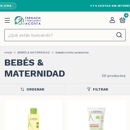
ABIERTO 24HS · TODOS LOS DÍAS
0
Inicio
>
BEBÉS & MATERNIDAD
>
breadcrumbs.accesorios
BEBÉS &
MATERNIDAD
121 productos
ORDENAR
FILTRAR