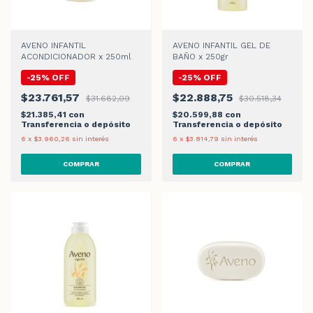
AVENO INFANTIL
AVENO INFANTIL GEL DE
ACONDICIONADOR x 250ml
BAÑO x 250gr
-
25
%
OFF
-
25
%
OFF
$23.761,57
$22.888,75
$31.682,09
$30.518,34
$21.385,41
con
$20.599,88
con
Transferencia o depósito
Transferencia o depósito
6
x
$3.960,26
sin interés
6
x
$3.814,79
sin interés