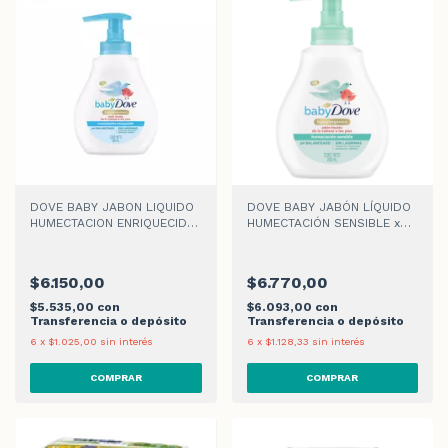
DOVE BABY JABON LIQUIDO
DOVE BABY JABÓN LÍQUIDO
HUMECTACION ENRIQUECIDA
HUMECTACIÓN SENSIBLE x
x 200ml
200ml
$6.150,00
$6.770,00
$5.535,00
con
$6.093,00
con
Transferencia o depósito
Transferencia o depósito
6
x
$1.025,00
sin interés
6
x
$1.128,33
sin interés