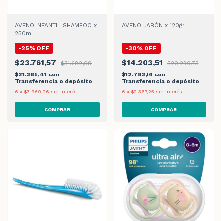
AVENO INFANTIL SHAMPOO x
AVENO JABÓN x 120gr
250ml
-
25
%
OFF
-
30
%
OFF
$23.761,57
$14.203,51
$31.682,09
$20.290,73
$21.385,41
con
$12.783,16
con
Transferencia o depósito
Transferencia o depósito
6
x
$3.960,26
sin interés
6
x
$2.367,25
sin interés