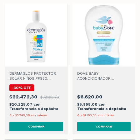
DERMAGLOS PROTECTOR
DOVE BABY
SOLAR NIÑOS FPS50
ACONDICIONADOR
EMULSION x180ml
HUMECTACIÓN ENRIQUECIDA
-
30
%
OFF
x 200ml
$22.472,30
$6.620,00
$32.103,28
$20.225,07
con
$5.958,00
con
Transferencia o depósito
Transferencia o depósito
6
x
$3.745,38
sin interés
6
x
$1.103,33
sin interés