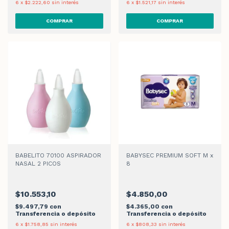
6
x
$2.222,60
sin interés
6
x
$1.521,17
sin interés
BABELITO 70100 ASPIRADOR
BABYSEC PREMIUM SOFT M x
NASAL 2 PICOS
8
$10.553,10
$4.850,00
$9.497,79
con
$4.365,00
con
Transferencia o depósito
Transferencia o depósito
6
x
$1.758,85
sin interés
6
x
$808,33
sin interés