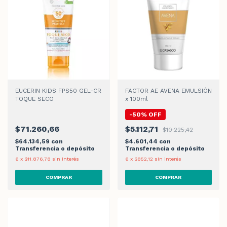
EUCERIN KIDS FPS50 GEL-CR
FACTOR AE AVENA EMULSIÓN
TOQUE SECO
x 100ml
-
50
%
OFF
$71.260,66
$5.112,71
$10.225,42
$64.134,59
con
$4.601,44
con
Transferencia o depósito
Transferencia o depósito
6
x
$11.876,78
sin interés
6
x
$852,12
sin interés