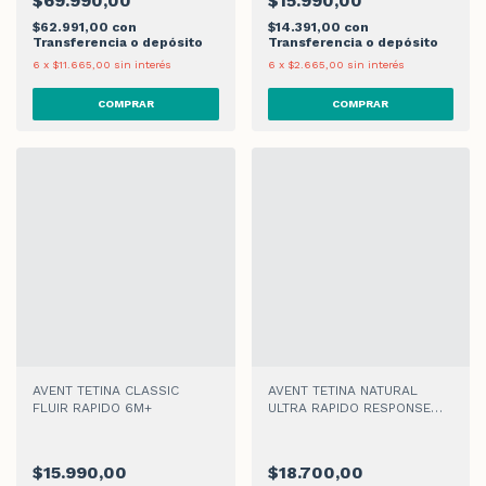
$69.990,00
$15.990,00
$62.991,00
con
$14.391,00
con
Transferencia o depósito
Transferencia o depósito
6
x
$11.665,00
sin interés
6
x
$2.665,00
sin interés
AVENT TETINA CLASSIC
AVENT TETINA NATURAL
FLUIR RAPIDO 6M+
ULTRA RAPIDO RESPONSE
TEAT 6M+ x 2
$15.990,00
$18.700,00