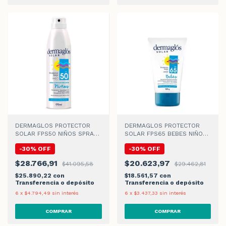
DERMAGLOS PROTECTOR
DERMAGLOS PROTECTOR
SOLAR FPS50 NIÑOS SPRAY
SOLAR FPS65 BEBES NIÑOS
CONTINUO x 170ml
CREMA x120gr
-
30
%
OFF
-
30
%
OFF
$28.766,91
$20.623,97
$41.095,58
$29.462,81
$25.890,22
con
$18.561,57
con
Transferencia o depósito
Transferencia o depósito
6
x
$4.794,49
sin interés
6
x
$3.437,33
sin interés