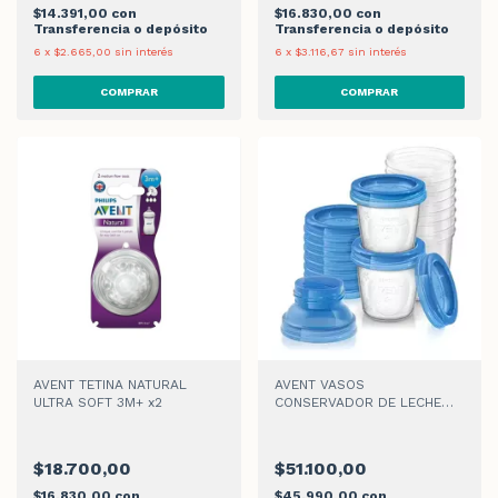
$14.391,00
con
$16.830,00
con
Transferencia o depósito
Transferencia o depósito
6
x
$2.665,00
sin interés
6
x
$3.116,67
sin interés
AVENT TETINA NATURAL
AVENT VASOS
ULTRA SOFT 3M+ x2
CONSERVADOR DE LECHE
MATERNA x 10 unidades
$18.700,00
$51.100,00
$16.830,00
con
$45.990,00
con