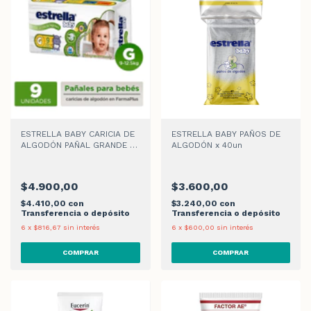
ESTRELLA BABY CARICIA DE
ESTRELLA BABY PAÑOS DE
ALGODÓN PAÑAL GRANDE X
ALGODÓN x 40un
9
$4.900,00
$3.600,00
$4.410,00
con
$3.240,00
con
Transferencia o depósito
Transferencia o depósito
6
x
$816,67
sin interés
6
x
$600,00
sin interés