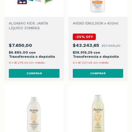
ALGABAO KIDS JABÓN
AVENO EMULSION x 400ml
LÍQUIDO ZOMBIES
-
25
%
OFF
$7.650,00
$43.243,65
$57.658,20
$6.885,00
con
$38.919,29
con
Transferencia o depósito
Transferencia o depósito
6
x
$1.275,00
sin interés
6
x
$7.207,28
sin interés