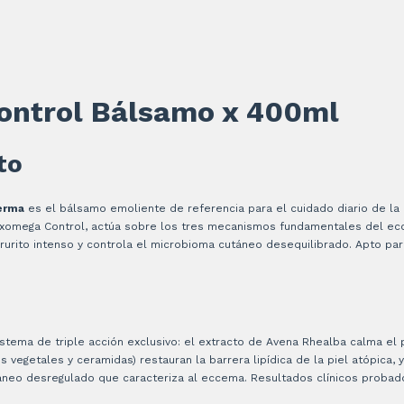
ntrol Bálsamo x 400ml
to
erma
es el bálsamo emoliente de referencia para el cuidado diario de la 
a Exomega Control, actúa sobre los tres mecanismos fundamentales del ec
urito intenso y controla el microbioma cutáneo desequilibrado. Apto para
stema de triple acción exclusivo: el extracto de Avena Rhealba calma el p
 vegetales y ceramidas) restauran la barrera lipídica de la piel atópica, y
táneo desregulado que caracteriza al eccema. Resultados clínicos probad