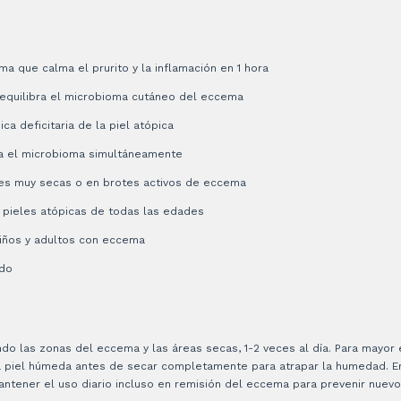
a que calma el prurito y la inflamación en 1 hora
equilibra el microbioma cutáneo del eccema
ica deficitaria de la piel atópica
bra el microbioma simultáneamente
les muy secas o en brotes activos de eccema
 pieles atópicas de todas las edades
niños y adultos con eccema
ido
o las zonas del eccema y las áreas secas, 1-2 veces al día. Para mayor ef
la piel húmeda antes de secar completamente para atrapar la humedad. En
antener el uso diario incluso en remisión del eccema para prevenir nuevo