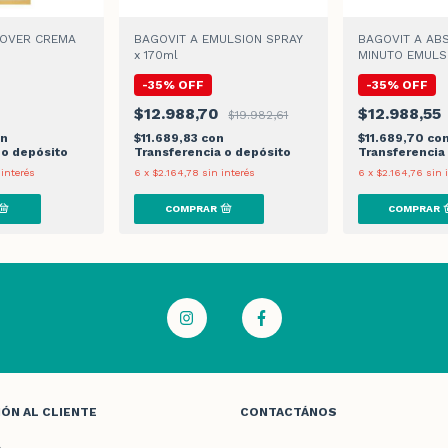
COVER CREMA
BAGOVIT A EMULSION SPRAY
BAGOVIT A ABS
x 170ml
MINUTO EMULS
-
35
%
OFF
-
35
%
OFF
0
$12.988,70
$12.988,55
$19.982,61
on
$11.689,83
con
$11.689,70
co
 o depósito
Transferencia o depósito
Transferencia
 interés
6
x
$2.164,78
sin interés
6
x
$2.164,76
sin 
ÓN AL CLIENTE
CONTACTÁNOS