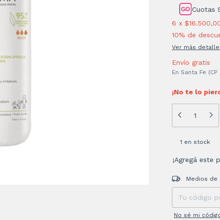
Cuotas 
6
x
$16.500,0
10% de descu
Ver más detalle
Envío gratis
En Santa Fe (CP
¡No te lo pier
1
en stock
¡Agregá este 
Entregas para el
Medios de 
No sé mi códig