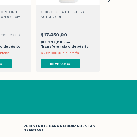
ORCIÓN 1
GOICOECHEA PIEL ULTRA
GOICOECHEA A
IÓN x 200ml
NUTRIT. CRE
$17.450,00
$19.982,39
$17.450,00
n
$15.705,00
con
$15.705,00
co
 o depósito
Transferencia o depósito
Transferencia 
interés
6
x
$2.908,33
sin interés
6
x
$2.908,33
sin 
REGISTRATE PARA RECIBIR NUESTAS
OFERTAS!