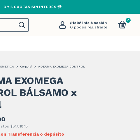
0
¡Hola!
Iniciá sesión
O podés registrarte
SMÉTICA
>
Corporal
>
ADERMA EXOMEGA CONTROL
MA EXOMEGA
ROL BÁLSAMO x
l
00
uestos
$81.818,18
con
Transferencia o depósito