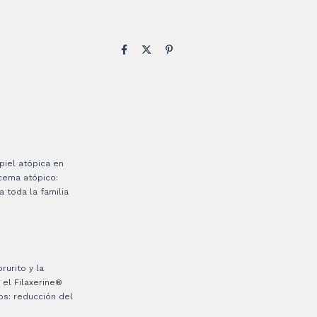
piel atópica en
cema atópico:
 toda la familia
rurito y la
 el Filaxerine®
os: reducción del