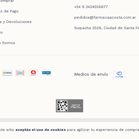
omprar
+54 9 3424556677
s de Pago
pedidos@farmaciaacosta.com.ar
s y Devoluciones
Suipacha 2506, Ciudad de Santa F
to
s Somos
Medios de envío
s reservados.
Defensa de las y los consumidores. Para reclamos
ingresá acá.
/
Botón de ar
ste sitio
aceptás el uso de cookies
para agilizar tu experiencia de compra