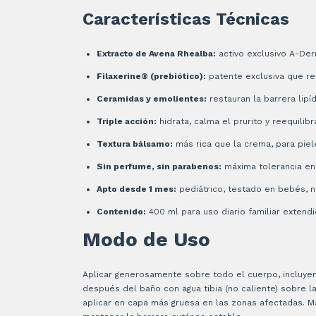
Características Técnicas
Extracto de Avena Rhealba:
activo exclusivo A-Derm
Filaxerine® (prebiótico):
patente exclusiva que re
Ceramidas y emolientes:
restauran la barrera lipíd
Triple acción:
hidrata, calma el prurito y reequili
Textura bálsamo:
más rica que la crema, para pie
Sin perfume, sin parabenos:
máxima tolerancia en
Apto desde 1 mes:
pediátrico, testado en bebés, 
Contenido:
400 ml para uso diario familiar extend
Modo de Uso
Aplicar generosamente sobre todo el cuerpo, incluyend
después del baño con agua tibia (no caliente) sobre 
aplicar en capa más gruesa en las zonas afectadas. M