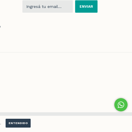
e
repentimiento
.
ENTENDIDO