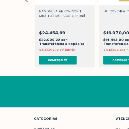
IABETEX NF
BAGOVIT A ABSORCIÓN 1
GOICOECHEA 
MINUTO EMULSIÓN x 350ml
0
$24.454,69
$16.070,0
n
$22.009,22
con
$14.463,00
c
 o depósito
Transferencia o depósito
Transferencia
 interés
6
x
$4.075,78
sin interés
6
x
$2.678,33
sin
CATEGORÍAS
ATENCI