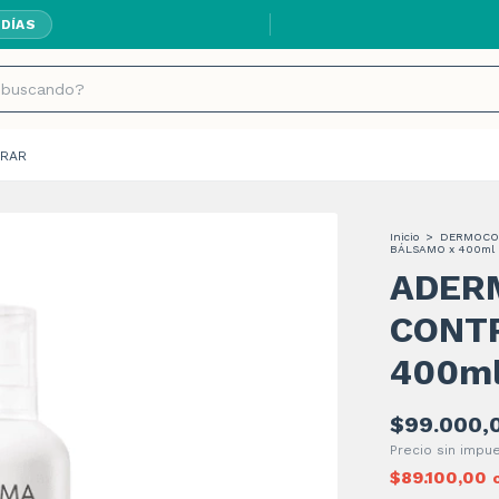
 DÍAS
RAR
Inicio
>
DERMOCO
BÁLSAMO x 400ml
ADER
CONT
400m
$99.000,
Precio sin imp
$89.100,00