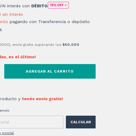
SIN interés con
DÉBITO
0
sin interés
ento
pagando con Transferencia o depósito
s
 3000), envío gratis superando los
$60.000
das, es el último!
producto y
tenés envío gratis!
 CP:
CAMBIAR CP
envío
CALCULAR
o postal