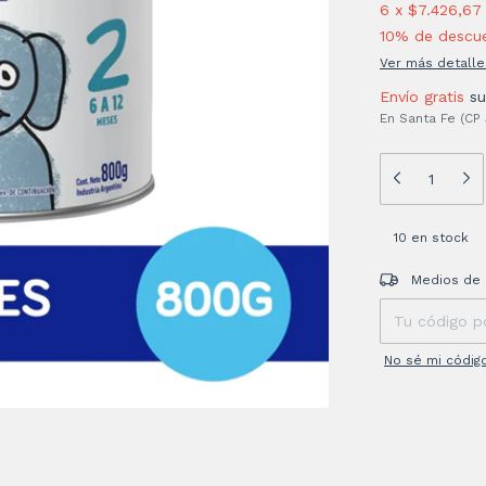
6
x
$7.426,67
10% de descu
Ver más detalle
Envío gratis
s
En Santa Fe (CP
10
en stock
Entregas para el
Medios de 
No sé mi códig