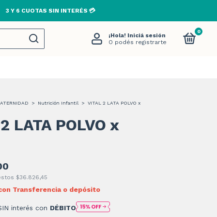
3 Y 6 CUOTAS SIN INTERÉS 💳
0
¡Hola!
Iniciá sesión
O podés registrarte
MATERNIDAD
>
Nutrición Infantil
>
VITAL 2 LATA POLVO x
 2 LATA POLVO x
00
uestos
$36.826,45
con
Transferencia o depósito
SIN interés con
DÉBITO