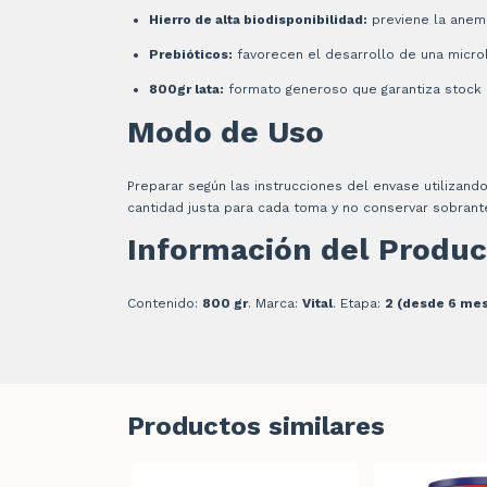
Hierro de alta biodisponibilidad:
previene la anemi
Prebióticos:
favorecen el desarrollo de una microb
800gr lata:
formato generoso que garantiza stock 
Modo de Uso
Preparar según las instrucciones del envase utilizando
cantidad justa para cada toma y no conservar sobrant
Información del Produc
Contenido:
800 gr
. Marca:
Vital
. Etapa:
2 (desde 6 me
Productos similares