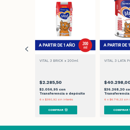
ROFUTURA BRIK
VITAL 3 BRICK x 200ml
VITAL 3 LATA 
$2.285,50
$40.298,0
n
$2.056,95
con
$36.268,20
c
 o depósito
Transferencia o depósito
Transferencia
nterés
6
x
$380,92
sin interés
6
x
$6.716,33
sin 