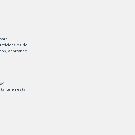
para
utricionales del
idos, aportando
A),
rtante en esta