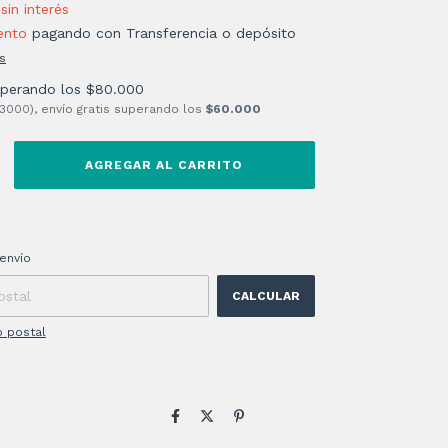
sin interés
ento
pagando con Transferencia o depósito
s
uperando los
$80.000
 3000), envío gratis superando los
$60.000
 CP:
CAMBIAR CP
envío
CALCULAR
o postal