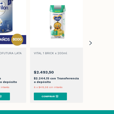
ROFUTURA LATA
VITAL 1 BRICK x 200ml
NUTRILON 3 PR
x 200ml
0
$2.493,50
$2.966,00
n
$2.244,15
con
Transferencia
$2.669,40
con
 o depósito
o depósito
Transferencia 
 interés
6
x
$415,58
sin interés
6
x
$494,33
sin in