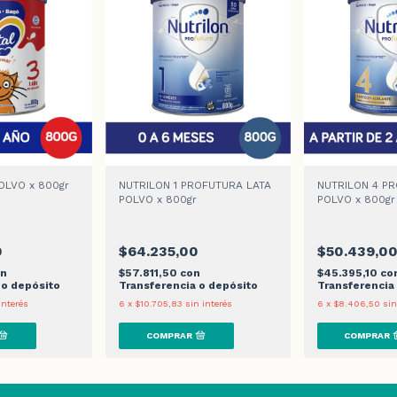
POLVO x 800gr
NUTRILON 1 PROFUTURA LATA
NUTRILON 4 P
POLVO x 800gr
POLVO x 800gr
0
$64.235,00
$50.439,0
on
$57.811,50
con
$45.395,10
co
 o depósito
Transferencia o depósito
Transferencia
interés
6
x
$10.705,83
sin interés
6
x
$8.406,50
sin