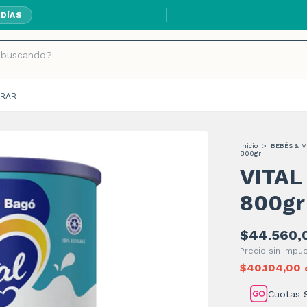
 DÍAS
RAR
Inicio
>
BEBÉS & 
800gr
VITAL
800gr
$44.560,
Precio sin imp
$40.104,00
Cuotas 