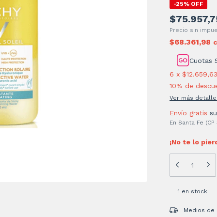
-
25
%
OFF
$75.957,7
Precio sin imp
$68.361,98
Cuotas 
6
x
$12.659,6
10% de descu
Ver más detalle
Envío gratis
s
En Santa Fe (CP
¡No te lo pier
1
en stock
Entregas para el
Medios de 