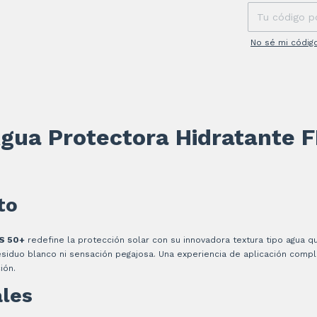
No sé mi códig
 Agua Protectora Hidratante 
to
PS 50+
redefine la protección solar con su innovadora textura tipo agua q
esiduo blanco ni sensación pegajosa. Una experiencia de aplicación com
ión.
ales