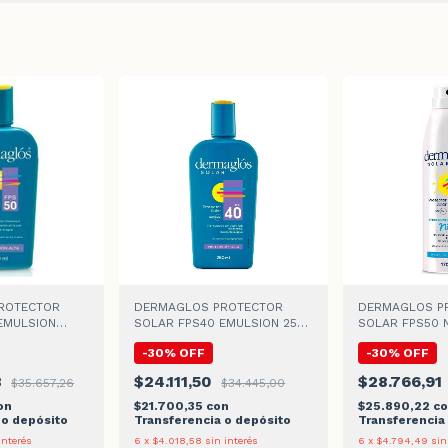
ROTECTOR
DERMAGLOS PROTECTOR
DERMAGLOS P
EMULSION
SOLAR FPS40 EMULSION 250
SOLAR FPS50 
ML
CONTINUO x 17
-
30
%
OFF
-
30
%
OFF
8
$24.111,50
$28.766,91
$35.657,26
$34.445,00
on
$21.700,35
con
$25.890,22
co
 o depósito
Transferencia o depósito
Transferencia
interés
6
x
$4.018,58
sin interés
6
x
$4.794,49
sin