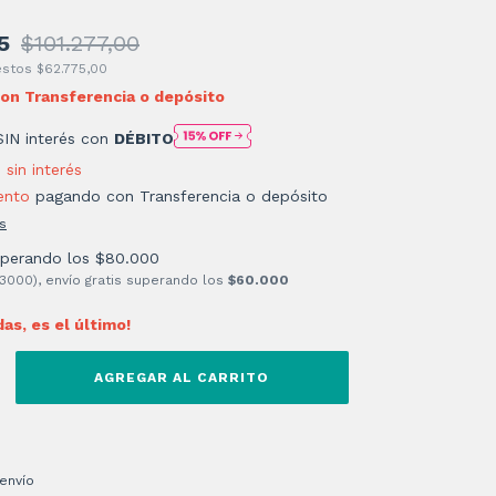
5
$101.277,00
uestos
$62.775,00
con
Transferencia o depósito
SIN interés con
DÉBITO
3
sin interés
ento
pagando con Transferencia o depósito
s
uperando los
$80.000
 3000), envío gratis superando los
$60.000
das, es el último!
 CP:
CAMBIAR CP
envío