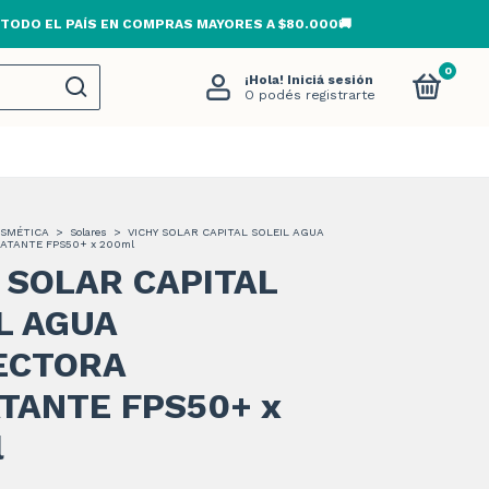
 TODO EL PAÍS EN COMPRAS MAYORES A $80.000🚚
0
¡Hola!
Iniciá sesión
O podés registrarte
SMÉTICA
>
Solares
>
VICHY SOLAR CAPITAL SOLEIL AGUA
ATANTE FPS50+ x 200ml
 SOLAR CAPITAL
L AGUA
ECTORA
TANTE FPS50+ x
l