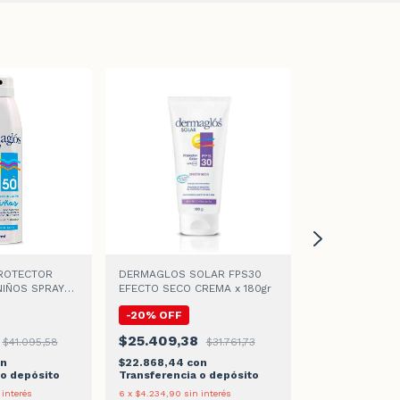
ROTECTOR
DERMAGLOS SOLAR FPS30
DERMAGLOS P
NIÑOS SPRAY
EFECTO SECO CREMA x 180gr
SOLAR FPS30 
0ml
x250ml
-
20
%
OFF
-
30
%
OFF
$25.409,38
$41.095,58
$31.761,73
$23.119,86
n
$22.868,44
con
$20.807,87
c
 o depósito
Transferencia o depósito
Transferencia 
 interés
6
x
$4.234,90
sin interés