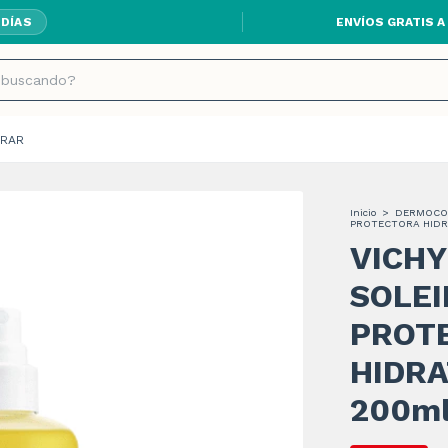
ENVÍOS GRATIS A
 DÍAS
RAR
Inicio
>
DERMOCO
PROTECTORA HIDR
VICHY
SOLEI
PROT
HIDRA
200m