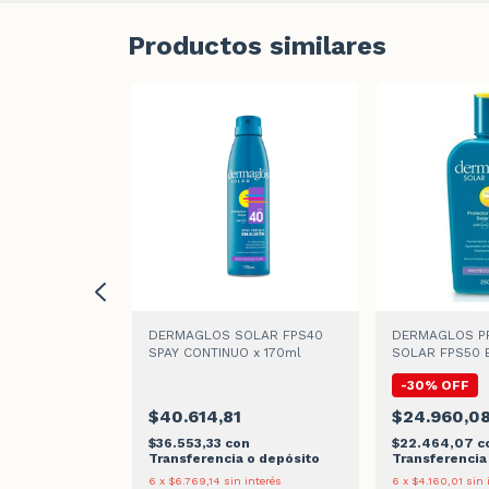
Productos similares
R FPS 15 CON
DERMAGLOS SOLAR FPS40
DERMAGLOS P
DE BRONCEADO
SPAY CONTINUO x 170ml
SOLAR FPS50 
l
x250ml
-
30
%
OFF
$40.614,81
$24.960,0
n
$36.553,33
con
$22.464,07
c
 o depósito
Transferencia o depósito
Transferencia
interés
6
x
$6.769,14
sin interés
6
x
$4.160,01
sin 