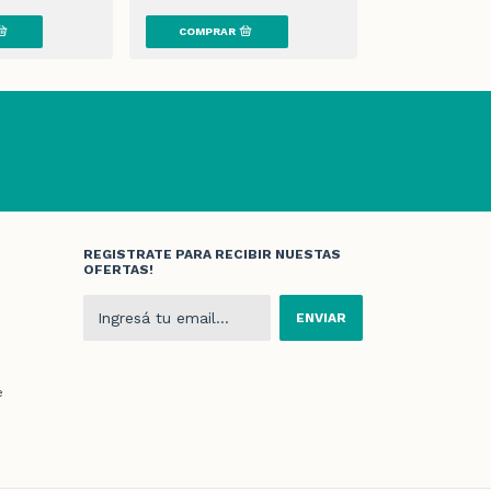
6
x
$3.853,31
sin i
REGISTRATE PARA RECIBIR NUESTAS
OFERTAS!
e