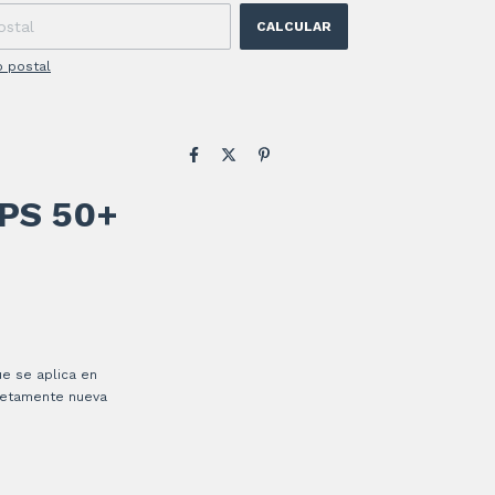
CALCULAR
o postal
FPS 50+
ue se aplica en
pletamente nueva