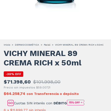
Inicio
>
DERMOCOSMÉTICA
>
Facial
>
VICHY MINERAL 89 CREMA RICH x 50ml
VICHY MINERAL 89
CREMA RICH x 50ml
-
30
%
OFF
$71.398,60
$101.998,00
Precio sin impuestos
$59.007,11
$64.258,74
con
Transferencia o depósito
Cuotas SIN interés con
DÉBITO
6
x
$11.899,77
sin interés