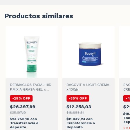
Productos similares
DERMAGLOS FACIAL HID
BAGOVIT A LIGHT CREMA
BAG
P.MIX A GRASA GEL x
x 100gr
CRE
70gr
-
25
%
OFF
-
35
%
OFF
-
$26.397,89
$12.258,03
$2
$35.197,19
$18.858,51
$19
Tra
$23.758,10
con
$11.032,23
con
dep
Transferencia o
Transferencia o
depósito
depósito
6
x