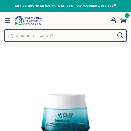
ENVÍOS GRATIS EN SANTA FE EN COMPRAS MAYORES A $60.000🚚
0