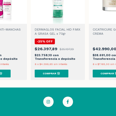
ANTI-MANCHAS
DERMAGLOS FACIAL HID P.MIX
CICATRICURE G
A GRASA GEL x 70gr
CREMA
-
25
%
OFF
$26.397,89
$42.990,0
$35.197,19
n
$23.758,10
con
$38.691,00
co
 o depósito
Transferencia o depósito
Transferencia
 interés
6
x
$4.399,65
sin interés
6
x
$7.165,00
sin 