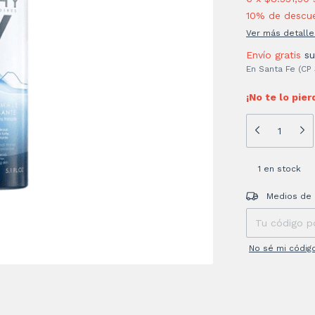
10% de descu
Ver más detalle
Envío gratis
s
En Santa Fe (CP
¡No te lo pier
1
en stock
Entregas para el
Medios de 
No sé mi códig