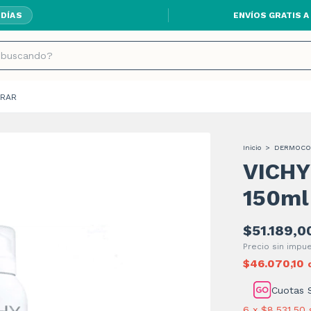
ENVÍOS GRATIS A
 DÍAS
RAR
Inicio
>
DERMOCO
VICHY
150ml
$51.189,0
Precio sin imp
$46.070,10
Cuotas 
6
x
$8.531,50