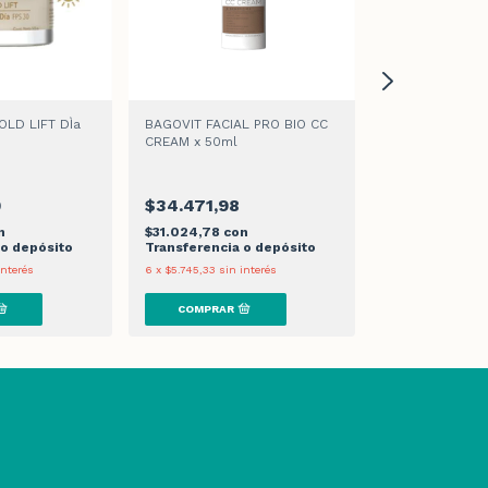
OLD LIFT DÌa
BAGOVIT FACIAL PRO BIO CC
DERMAGLOS FA
CREAM x 50ml
ROSACEA EMULS
-
25
%
OFF
0
$34.471,98
$31.779,54
n
$31.024,78
con
$28.601,59
co
 o depósito
Transferencia o depósito
Transferencia 
interés
6
x
$5.745,33
sin interés
6
x
$5.296,59
sin 