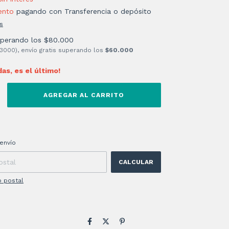
ento
pagando con Transferencia o depósito
s
uperando los
$80.000
 3000), envío gratis superando los
$60.000
das, es el último!
 CP:
CAMBIAR CP
envío
CALCULAR
o postal