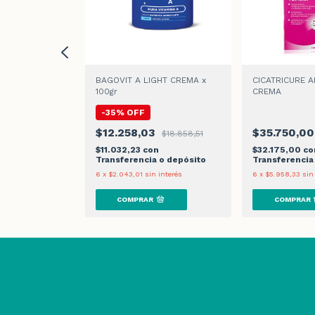
GOLD LIFT
BAGOVIT A LIGHT CREMA x
CICATRICURE 
100gr
CREMA
-
35
%
OFF
0
$12.258,03
$35.750,00
$18.858,51
on
$11.032,23
con
$32.175,00
co
 o depósito
Transferencia o depósito
Transferencia
 interés
6
x
$2.043,01
sin interés
6
x
$5.958,33
sin