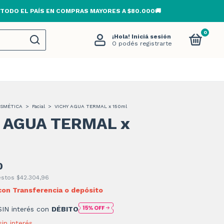
 TODO EL PAÍS EN COMPRAS MAYORES A $80.000🚚
0
¡Hola!
Iniciá sesión
O podés registrarte
SMÉTICA
>
Facial
>
VICHY AGUA TERMAL x 150ml
 AGUA TERMAL x
0
uestos
$42.304,96
con
Transferencia o depósito
SIN interés con
DÉBITO
sin interés