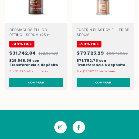
DERMAGLOS FLUIDO
EUCERIN ELASTICY FILLER 3D
RETINOL SERUM x25 ml
SERUM
-
40
%
OFF
-
50
%
OFF
$31.742,84
$79.725,29
$52.904,73
$159.450,59
$28.568,56
con
$71.752,76
con
Transferencia o depósito
Transferencia o depósito
6
x
$5.290,47
sin interés
6
x
$13.287,55
sin interés