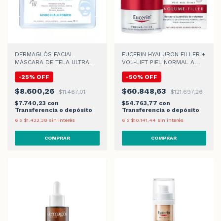
DERMAGLÓS FACIAL
EUCERIN HYALURON FILLER +
MÁSCARA DE TELA ULTRA
VOL-LIFT PIEL NORMAL A
HIDRATACIÓN x 15gr
MIXTA CREMA DE DIA
-
25
%
OFF
-
50
%
OFF
$8.600,26
$60.848,63
$11.467,01
$121.697,26
$7.740,23
con
$54.763,77
con
Transferencia o depósito
Transferencia o depósito
6
x
$1.433,38
sin interés
6
x
$10.141,44
sin interés