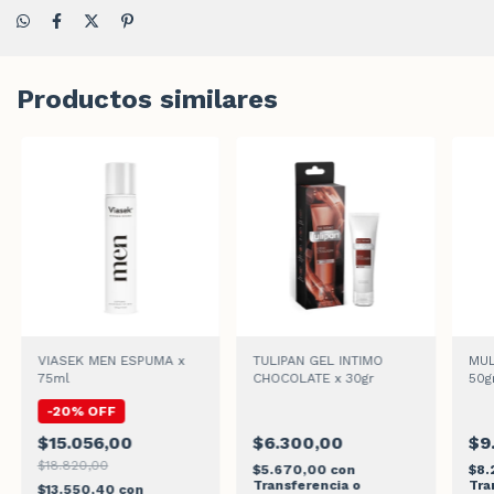
Productos similares
VIASEK MEN ESPUMA x
TULIPAN GEL INTIMO
MUL
75ml
CHOCOLATE x 30gr
50g
-
20
%
OFF
$15.056,00
$6.300,00
$9
$18.820,00
$5.670,00
con
$8.
Transferencia o
Tra
$13.550,40
con