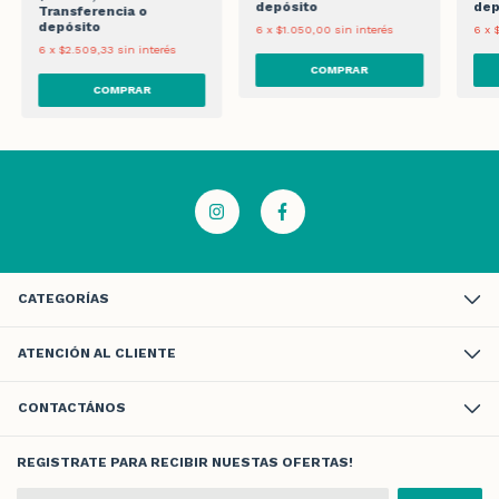
depósito
dep
Transferencia o
depósito
6
x
$1.050,00
sin interés
6
x
6
x
$2.509,33
sin interés
CATEGORÍAS
ATENCIÓN AL CLIENTE
CONTACTÁNOS
REGISTRATE PARA RECIBIR NUESTAS OFERTAS!