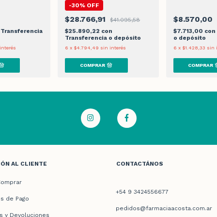
-
30
%
OFF
$28.766,91
$8.570,00
$41.095,58
Transferencia
$25.890,22
con
$7.713,00
con
Transferencia o depósito
o depósito
interés
6
x
$4.794,49
sin interés
6
x
$1.428,33
sin 
ÓN AL CLIENTE
CONTACTÁNOS
omprar
+54 9 3424556677
s de Pago
pedidos@farmaciaacosta.com.ar
s y Devoluciones