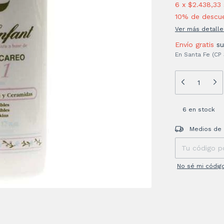
6
x
$2.438,33
10% de descu
Ver más detalle
Envío gratis
s
En Santa Fe (CP
6
en stock
Entregas para el
Medios de 
No sé mi códig