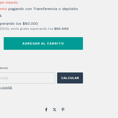
sin interés
ento
pagando con Transferencia o depósito
s
uperando los
$80.000
 3000), envío gratis superando los
$60.000
 CP:
CAMBIAR CP
envío
CALCULAR
o postal