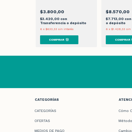
$3.800,00
$8.570,00
n
$3.420,00
con
$7.713,00
con
 o depósito
Transferencia o depósito
o depósito
 interés
6
x
$633,33
sin interés
6
x
$1.428,33
sin 
CATEGORÍAS
ATENCI
CATEGORÍAS
Cómo C
OFERTAS
Método
MEDIOS DE PAGO
Cambio