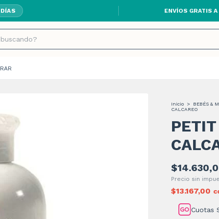
ENVÍOS GRATIS A
 DÍAS
RAR
Inicio
>
BEBÉS & 
CALCAREO
PETIT
CALC
$14.630,
Precio sin imp
$13.167,00
c
Cuotas 