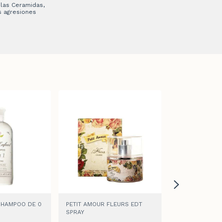
 las Ceramidas,
s agresiones
SHAMPOO DE 0
PETIT AMOUR FLEURS EDT
PETIT AMOUR 
SPRAY
ENJUAGUE