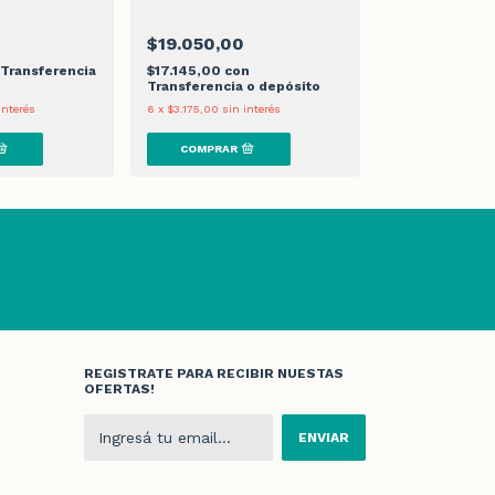
$19.050,00
$6.950,00
Transferencia
$17.145,00
con
$6.255,00
con
Transferencia o depósito
Transferencia 
interés
6
x
$3.175,00
sin interés
6
x
$1.158,33
sin i
REGISTRATE PARA RECIBIR NUESTAS
OFERTAS!