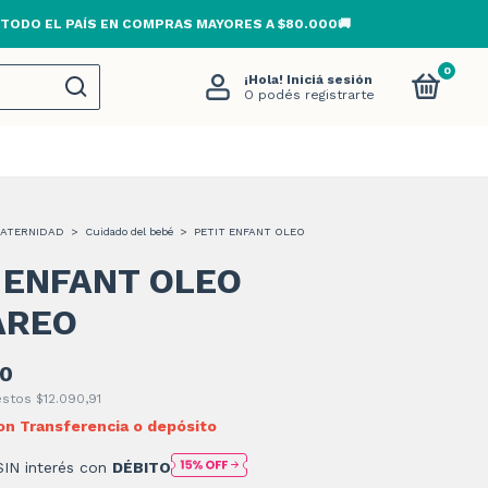
 TODO EL PAÍS EN COMPRAS MAYORES A $80.000🚚
0
¡Hola!
Iniciá sesión
O podés registrarte
MATERNIDAD
>
Cuidado del bebé
>
PETIT ENFANT OLEO
 ENFANT OLEO
AREO
00
uestos
$12.090,91
on
Transferencia o depósito
SIN interés con
DÉBITO