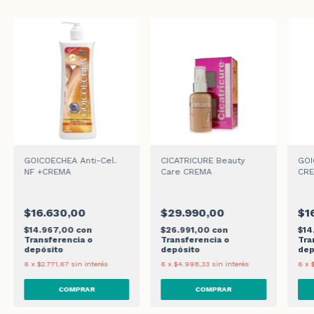
GOICOECHEA Anti-Cel.
CICATRICURE Beauty
GOI
NF +CREMA
Care CREMA
CR
$16.630,00
$29.990,00
$1
$14.967,00
con
$26.991,00
con
$14
Transferencia o
Transferencia o
Tra
depósito
depósito
dep
6
x
$2.771,67
sin interés
6
x
$4.998,33
sin interés
6
x