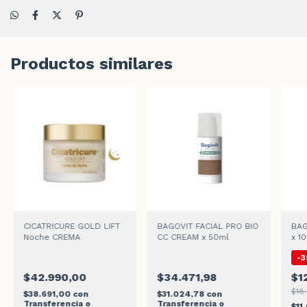
Productos similares
CICATRICURE GOLD LIFT
BAGOVIT FACIAL PRO BIO
BAG
Noche CREMA
CC CREAM x 50ml
x 1
-
3
$42.990,00
$34.471,98
$1
$18
$38.691,00
con
$31.024,78
con
Transferencia o
Transferencia o
$11