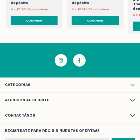
depósito
depósito
Tra
dep
6
x
$7.165,00
sin interés
6
x
$5.745,33
sin interés
6
x
CATEGORÍAS
ATENCIÓN AL CLIENTE
CONTACTÁNOS
REGISTRATE PARA RECIBIR NUESTAS OFERTAS!