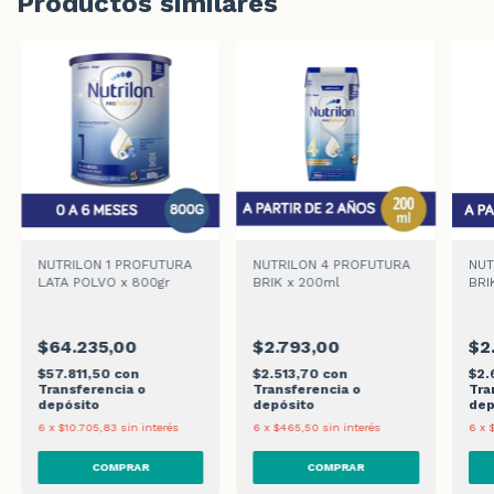
Productos similares
NUTRILON 1 PROFUTURA
NUTRILON 4 PROFUTURA
NUT
LATA POLVO x 800gr
BRIK x 200ml
BRI
$64.235,00
$2.793,00
$2
$57.811,50
con
$2.513,70
con
$2.
Transferencia o
Transferencia o
Tra
depósito
depósito
dep
6
x
$10.705,83
sin interés
6
x
$465,50
sin interés
6
x