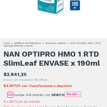
Inicio
>
BEBÉS & MATERNIDAD
>
Nutrición Infantil
>
NAN OPTIPRO HMO 1 RTD
SlimLeaf ENVASE x 190ml
NAN OPTIPRO HMO 1 RTD
SlimLeaf ENVASE x 190ml
$2.841,25
Precio sin impuestos
$2.348,14
$2.557,13
con
Transferencia o depósito
Cuotas SIN interés con
DÉBITO
6
x
$473,54
sin interés