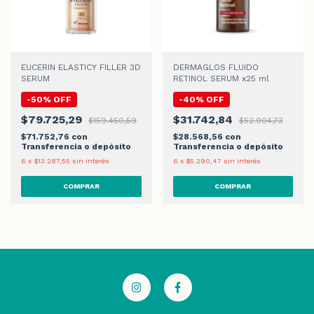
EUCERIN ELASTICY FILLER 3D
DERMAGLOS FLUIDO
SERUM
RETINOL SERUM x25 ml
-
50
%
OFF
-
40
%
OFF
$79.725,29
$31.742,84
$159.450,59
$52.904,73
$71.752,76
con
$28.568,56
con
Transferencia o depósito
Transferencia o depósito
6
x
$13.287,55
sin interés
6
x
$5.290,47
sin interés