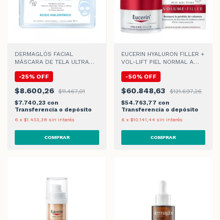
DERMAGLÓS FACIAL
EUCERIN HYALURON FILLER +
MÁSCARA DE TELA ULTRA
VOL-LIFT PIEL NORMAL A
HIDRATACIÓN x 15gr
MIXTA CREMA DE DIA
-
25
%
OFF
-
50
%
OFF
$8.600,26
$60.848,63
$11.467,01
$121.697,26
$7.740,23
con
$54.763,77
con
Transferencia o depósito
Transferencia o depósito
6
x
$1.433,38
sin interés
6
x
$10.141,44
sin interés