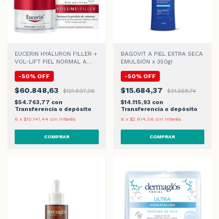
EUCERIN HYALURON FILLER +
BAGOVIT A PIEL EXTRA SECA
VOL-LIFT PIEL NORMAL A
EMULSIÓN x 350gr
MIXTA CREMA DE DIA
-
50
%
OFF
-
50
%
OFF
$60.848,63
$15.684,37
$121.697,26
$31.368,74
$54.763,77
con
$14.115,93
con
Transferencia o depósito
Transferencia o depósito
6
x
$10.141,44
sin interés
6
x
$2.614,06
sin interés