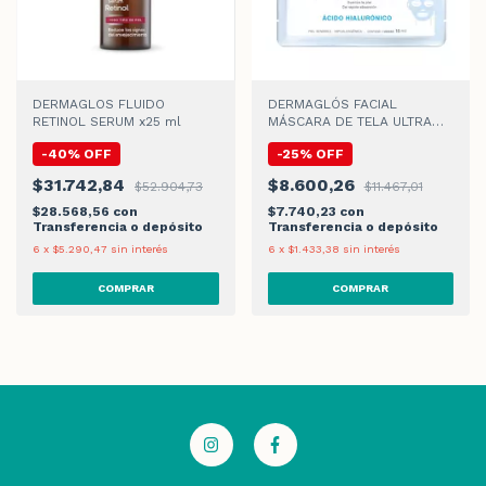
DERMAGLOS FLUIDO
DERMAGLÓS FACIAL
RETINOL SERUM x25 ml
MÁSCARA DE TELA ULTRA
HIDRATACIÓN x 15gr
-
40
%
OFF
-
25
%
OFF
$31.742,84
$8.600,26
$52.904,73
$11.467,01
$28.568,56
con
$7.740,23
con
Transferencia o depósito
Transferencia o depósito
6
x
$5.290,47
sin interés
6
x
$1.433,38
sin interés