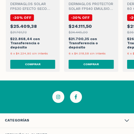
DERMAGLOS SOLAR
DERMAGLOS PROTECTOR
DER
FPS30 EFECTO SECO
SOLAR FPS40 EMULSION
80 
CREMA x 180gr
250 ML
-
20
%
OFF
-
30
%
OFF
-
2
$25.409,38
$24.111,50
$2
$31.761,73
$34.445,00
$36
$22.868,44
con
$21.700,35
con
$26
Transferencia o
Transferencia o
Tra
depósito
depósito
dep
6
x
$4.234,90
sin interés
6
x
$4.018,58
sin interés
6
x
CATEGORÍAS