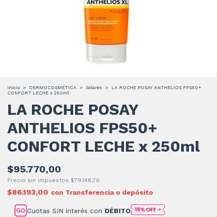
Inicio
>
DERMOCOSMÉTICA
>
Solares
>
LA ROCHE POSAY ANTHELIOS FPS50+
CONFORT LECHE x 250ml
LA ROCHE POSAY
ANTHELIOS FPS50+
CONFORT LECHE x 250ml
$95.770,00
Precio sin impuestos
$79.148,76
$86.193,00
con
Transferencia o depósito
Cuotas SIN interés con
DÉBITO