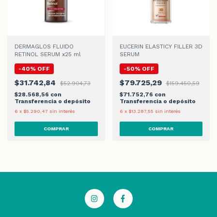
DERMAGLOS FLUIDO
EUCERIN ELASTICY FILLER 3D
RETINOL SERUM x25 ml
SERUM
-
40
%
OFF
-
50
%
OFF
$31.742,84
$79.725,29
$52.904,73
$159.450,59
$28.568,56
con
$71.752,76
con
Transferencia o depósito
Transferencia o depósito
6
x
$5.290,47
sin interés
6
x
$13.287,55
sin interés