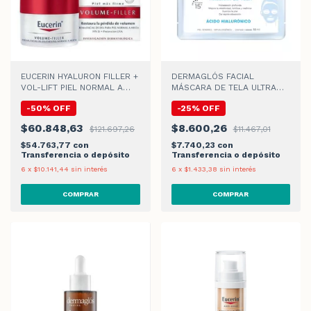
EUCERIN HYALURON FILLER +
DERMAGLÓS FACIAL
VOL-LIFT PIEL NORMAL A
MÁSCARA DE TELA ULTRA
MIXTA CREMA DE DIA
HIDRATACIÓN x 15gr
-
50
%
OFF
-
25
%
OFF
$60.848,63
$8.600,26
$121.697,26
$11.467,01
$54.763,77
con
$7.740,23
con
Transferencia o depósito
Transferencia o depósito
6
x
$10.141,44
sin interés
6
x
$1.433,38
sin interés