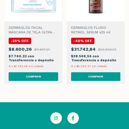
DERMAGLÓS FACIAL
DERMAGLOS FLUIDO
MÁSCARA DE TELA ULTRA
RETINOL SERUM x25 ml
HIDRATACIÓN x 15gr
-
25
%
OFF
-
40
%
OFF
$8.600,26
$31.742,84
$11.467,01
$52.904,73
$7.740,23
con
$28.568,56
con
Transferencia o depósito
Transferencia o depósito
6
x
$1.433,38
sin interés
6
x
$5.290,47
sin interés