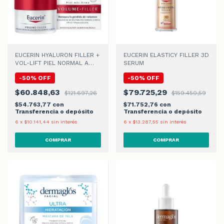
EUCERIN HYALURON FILLER +
EUCERIN ELASTICY FILLER 3D
VOL-LIFT PIEL NORMAL A
SERUM
MIXTA CREMA DE DIA
-
50
%
OFF
-
50
%
OFF
$60.848,63
$79.725,29
$121.697,26
$159.450,59
$54.763,77
con
$71.752,76
con
Transferencia o depósito
Transferencia o depósito
6
x
$10.141,44
sin interés
6
x
$13.287,55
sin interés