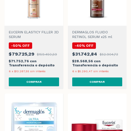
EUCERIN ELASTICY FILLER 3D
DERMAGLOS FLUIDO
SERUM
RETINOL SERUM x25 ml
-
50
%
OFF
-
40
%
OFF
$79.725,29
$31.742,84
$159.450,59
$52.904,73
$71.752,76
con
$28.568,56
con
Transferencia o depósito
Transferencia o depósito
6
x
$13.287,55
sin interés
6
x
$5.290,47
sin interés