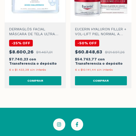
DERMAGLÓS FACIAL
EUCERIN HYALURON FILLER +
MÁSCARA DE TELA ULTRA
VOL-LIFT PIEL NORMAL A
HIDRATACIÓN x 15gr
MIXTA CREMA DE DIA
-
25
%
OFF
-
50
%
OFF
$8.600,26
$60.848,63
$11.467,01
$121.697,26
$7.740,23
con
$54.763,77
con
Transferencia o depósito
Transferencia o depósito
6
x
$1.433,38
sin interés
6
x
$10.141,44
sin interés