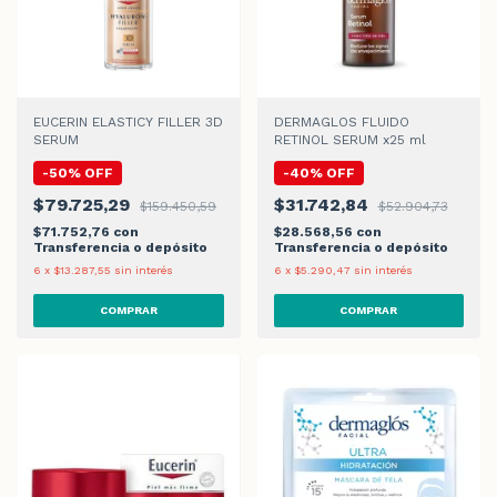
EUCERIN ELASTICY FILLER 3D
DERMAGLOS FLUIDO
SERUM
RETINOL SERUM x25 ml
-
50
%
OFF
-
40
%
OFF
$79.725,29
$31.742,84
$159.450,59
$52.904,73
$71.752,76
con
$28.568,56
con
Transferencia o depósito
Transferencia o depósito
6
x
$13.287,55
sin interés
6
x
$5.290,47
sin interés