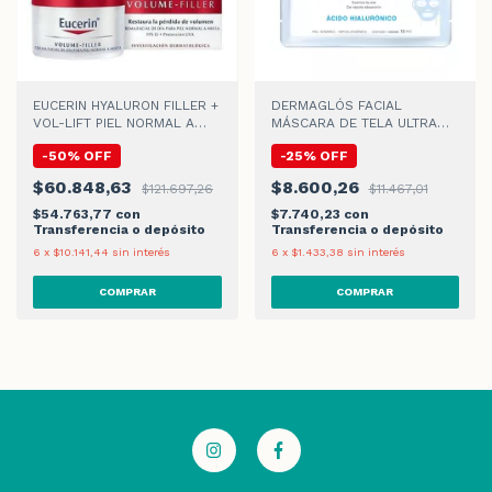
EUCERIN HYALURON FILLER +
DERMAGLÓS FACIAL
VOL-LIFT PIEL NORMAL A
MÁSCARA DE TELA ULTRA
MIXTA CREMA DE DIA
HIDRATACIÓN x 15gr
-
50
%
OFF
-
25
%
OFF
$60.848,63
$8.600,26
$121.697,26
$11.467,01
$54.763,77
con
$7.740,23
con
Transferencia o depósito
Transferencia o depósito
6
x
$10.141,44
sin interés
6
x
$1.433,38
sin interés