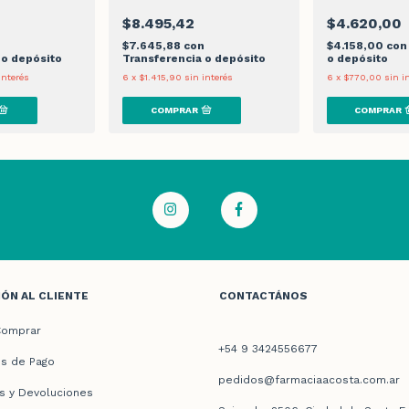
$8.495,42
$4.620,00
n
$7.645,88
con
$4.158,00
con
 o depósito
Transferencia o depósito
o depósito
interés
6
x
$1.415,90
sin interés
6
x
$770,00
sin i
ÓN AL CLIENTE
CONTACTÁNOS
omprar
+54 9 3424556677
s de Pago
pedidos@farmaciaacosta.com.ar
s y Devoluciones