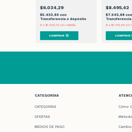
$6.034,29
$8.495,42
n
$5.430,86
con
$7.645,88
co
 o depósito
Transferencia o depósito
Transferencia
nterés
6
x
$1.005,72
sin interés
6
x
$1.415,90
sin 
CATEGORÍAS
ATENCI
CATEGORÍAS
Cómo C
OFERTAS
Método
MEDIOS DE PAGO
Cambio