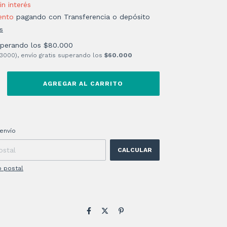
in interés
ento
pagando con Transferencia o depósito
s
uperando los
$80.000
 3000), envío gratis superando los
$60.000
 CP:
CAMBIAR CP
envío
CALCULAR
o postal