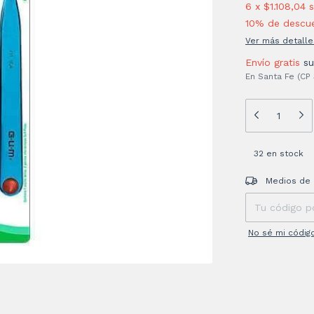
6
x
$1.108,04
s
10% de descu
Ver más detalle
Envío gratis
s
En Santa Fe (CP
32
en stock
Entregas para el
Medios de 
No sé mi códig