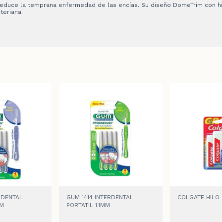
e. Reduce la temprana enfermedad de las encías. Su diseño DomeTrim con h
teriana.
RDENTAL
GUM 1414 INTERDENTAL
COLGATE HILO 
MM
PORTATIL 1.1MM