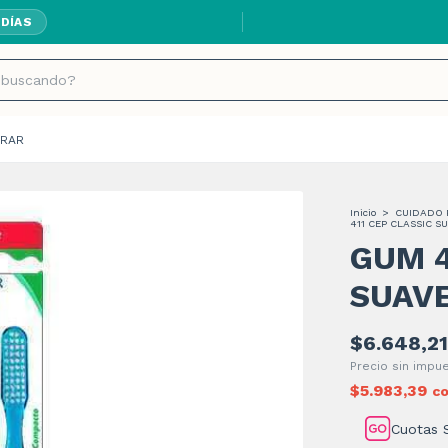
 DÍAS
ENVÍOS GRATIS A
RAR
Inicio
>
CUIDADO 
411 CEP CLASSIC S
GUM 4
SUAV
$6.648,21
Precio sin imp
$5.983,39
c
Cuotas 