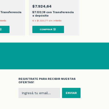
$7.924,64
$7.000,00
Transferencia
$7.132,18
con
Transferencia
$6.300,00
con
o depósito
Transferencia 
nterés
6
x
$1.320,77
sin interés
6
x
$1.166,67
sin i
REGISTRATE PARA RECIBIR NUESTAS
OFERTAS!