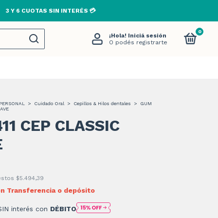
 TODO EL PAÍS EN COMPRAS MAYORES A $80.000🚚
0
¡Hola!
Iniciá sesión
O podés registrarte
PERSONAL
>
Cuidado Oral
>
Cepillos & Hilos dentales
>
GUM
UAVE
11 CEP CLASSIC
E
uestos
$5.494,39
on
Transferencia o depósito
SIN interés con
DÉBITO