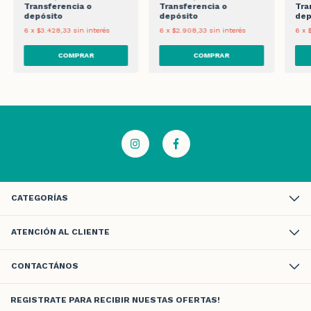
Transferencia o
Transferencia o
Tra
depósito
depósito
dep
6
x
$3.428,33
sin interés
6
x
$2.908,33
sin interés
6
x
CATEGORÍAS
ATENCIÓN AL CLIENTE
CONTACTÁNOS
REGISTRATE PARA RECIBIR NUESTAS OFERTAS!