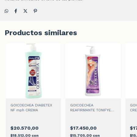
Productos similares
GOICOECHEA DIABETEX
GOICOECHEA
GOI
NF mph CREMA
REAFIRMANTE TONIFYER
CR
CREMA
$20.570,00
$17.450,00
$1
$18.513,00
con
$15.705,00
con
$15