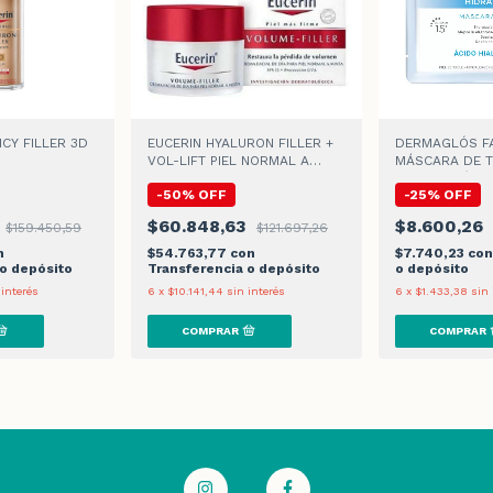
ICY FILLER 3D
EUCERIN HYALURON FILLER +
DERMAGLÓS F
VOL-LIFT PIEL NORMAL A
MÁSCARA DE T
MIXTA CREMA DE DIA
HIDRATACIÓN x 
-
50
%
OFF
-
25
%
OFF
9
$60.848,63
$8.600,26
$159.450,59
$121.697,26
n
$54.763,77
con
$7.740,23
con
 o depósito
Transferencia o depósito
o depósito
 interés
6
x
$10.141,44
sin interés
6
x
$1.433,38
sin 