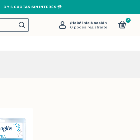
3 Y 6 CUOTAS SIN INTERÉS 💳
0
¡Hola!
Iniciá sesión
O podés registrarte