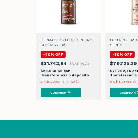
DERMAGLOS FLUIDO RETINOL
EUCERIN ELAST
SERUM x25 ml
SERUM
-
40
%
OFF
-
50
%
OFF
$31.742,84
$79.725,2
$52.904,73
$28.568,56
con
$71.752,76
co
Transferencia o depósito
Transferencia
6
x
$5.290,47
sin interés
6
x
$13.287,55
sin