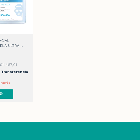
ACIAL
ELA ULTRA
15gr
$11.467,01
Transferencia
interés