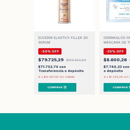
EUCERIN ELASTICY FILLER 3D
DERMAGLÓS FA
SERUM
MÁSCARA DE T
HIDRATACIÓN x 
-
50
%
OFF
-
25
%
OFF
$79.725,29
$8.600,26
$159.450,59
$71.752,76
con
$7.740,23
con
Transferencia o depósito
o depósito
6
x
$13.287,55
sin interés
6
x
$1.433,38
sin 