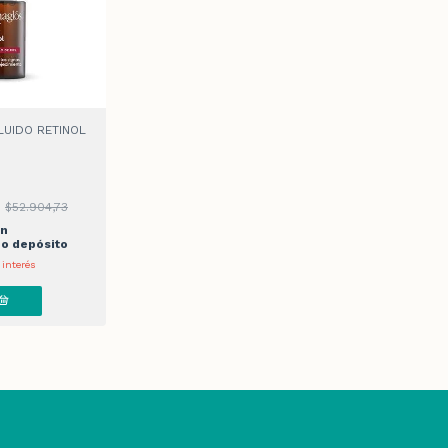
UIDO RETINOL
4
$52.904,73
on
 o depósito
 interés