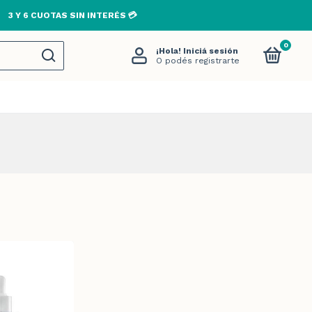
3 Y 6 CUOTAS SIN INTERÉS 💳
0
¡Hola!
Iniciá sesión
O podés registrarte