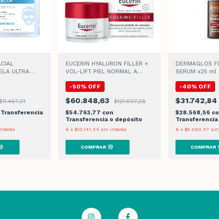
CIAL
EUCERIN HYALURON FILLER +
DERMAGLOS FL
ELA ULTRA
VOL-LIFT PIEL NORMAL A
SERUM x25 ml
15gr
MIXTA CREMA DE DIA
-
50
%
OFF
-
40
%
OFF
$60.848,63
$31.742,8
$11.467,01
$121.697,26
Transferencia
$54.763,77
con
$28.568,56
c
Transferencia o depósito
Transferencia
interés
6
x
$10.141,44
sin interés
6
x
$5.290,47
sin