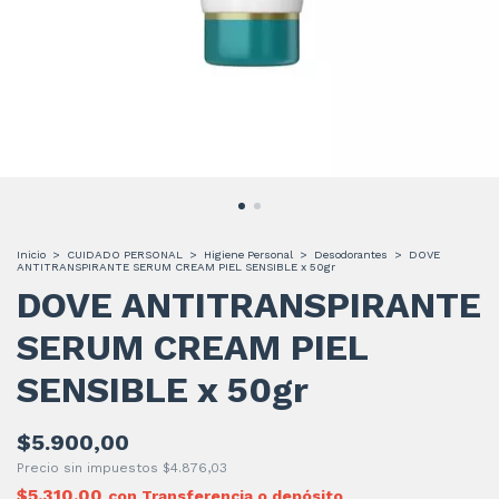
Inicio
>
CUIDADO PERSONAL
>
Higiene Personal
>
Desodorantes
>
DOVE
ANTITRANSPIRANTE SERUM CREAM PIEL SENSIBLE x 50gr
DOVE ANTITRANSPIRANTE
SERUM CREAM PIEL
SENSIBLE x 50gr
$5.900,00
Precio sin impuestos
$4.876,03
$5.310,00
con
Transferencia o depósito