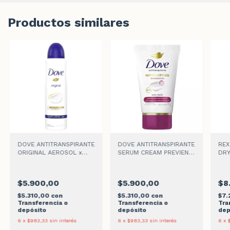
Productos similares
DOVE ANTITRANSPIRANTE
DOVE ANTITRANSPIRANTE
REX
ORIGINAL AEROSOL x
SERUM CREAM PREVIENE
DRY
150ml
OSCURECIMIENTO x 50gr
ANT
AER
$5.900,00
$5.900,00
$8
$5.310,00
con
$5.310,00
con
$7
Transferencia o
Transferencia o
Tra
depósito
depósito
dep
6
x
$983,33
sin interés
6
x
$983,33
sin interés
6
x