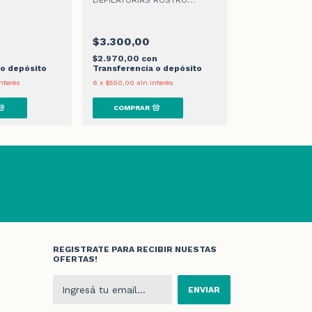
DEPILATORIAS ROSTRO
FEM
CLASICAS
$3.300,00
$7.600,00
n
$2.970,00
con
$6.840,00
co
 o depósito
Transferencia o depósito
Transferencia 
nterés
6
x
$550,00
sin interés
6
x
$1.266,67
sin 
REGISTRATE PARA RECIBIR NUESTAS
OFERTAS!