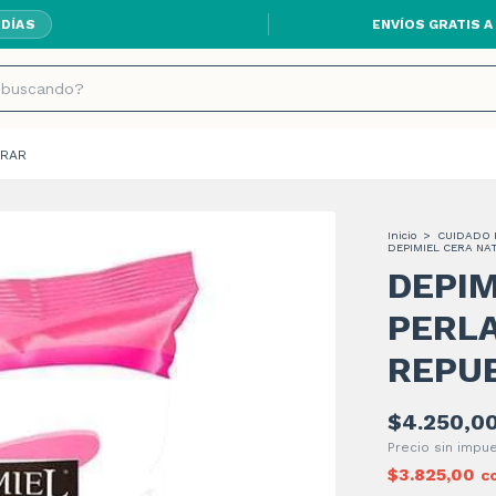
ENVÍOS GRATIS A
 DÍAS
RAR
Inicio
>
CUIDADO 
DEPIMIEL CERA NA
DEPIM
PERL
REPU
$4.250,0
Precio sin imp
$3.825,00
c