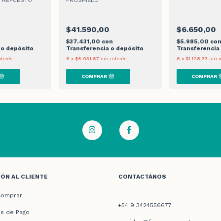
 REPUESTO
PROSHIELD
$41.590,00
$6.650,00
n
$37.431,00
con
$5.985,00
co
 o depósito
Transferencia o depósito
Transferencia
nterés
6
x
$6.931,67
sin interés
6
x
$1.108,33
sin i
ÓN AL CLIENTE
CONTACTÁNOS
omprar
+54 9 3424556677
s de Pago