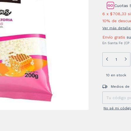
Cuotas 
6
x
$708,33
s
10% de descu
Ver más detalle
Envío gratis
s
En Santa Fe (CP
10
en stock
Entregas para el
Medios de 
No sé mi códig