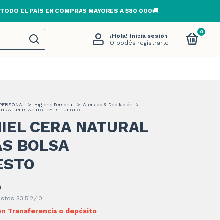
 TODO EL PAÍS EN COMPRAS MAYORES A $80.000🚚
0
¡Hola!
Iniciá sesión
O podés registrarte
PERSONAL
>
Higiene Personal
>
Afeitado & Depilación
>
TURAL PERLAS BOLSA REPUESTO
IEL CERA NATURAL
AS BOLSA
ESTO
0
uestos
$3.512,40
on
Transferencia o depósito