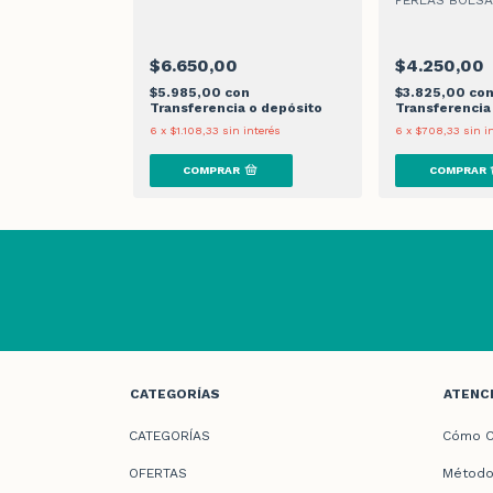
PERLAS BOLSA
$6.650,00
$4.250,00
Transferencia
$5.985,00
con
$3.825,00
co
Transferencia o depósito
Transferencia
interés
6
x
$1.108,33
sin interés
6
x
$708,33
sin i
CATEGORÍAS
ATENCI
CATEGORÍAS
Cómo C
OFERTAS
Método