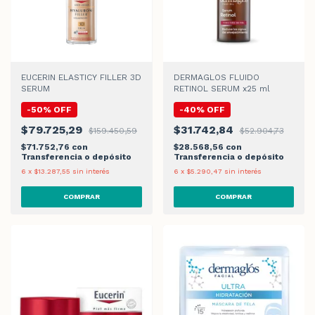
EUCERIN ELASTICY FILLER 3D
DERMAGLOS FLUIDO
SERUM
RETINOL SERUM x25 ml
-
50
%
OFF
-
40
%
OFF
$79.725,29
$31.742,84
$159.450,59
$52.904,73
$71.752,76
con
$28.568,56
con
Transferencia o depósito
Transferencia o depósito
6
x
$13.287,55
sin interés
6
x
$5.290,47
sin interés