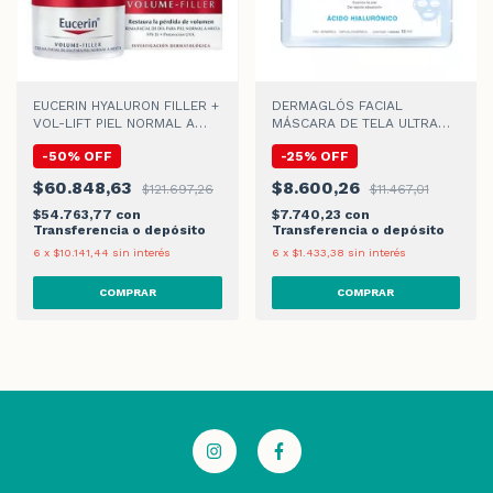
EUCERIN HYALURON FILLER +
DERMAGLÓS FACIAL
VOL-LIFT PIEL NORMAL A
MÁSCARA DE TELA ULTRA
MIXTA CREMA DE DIA
HIDRATACIÓN x 15gr
-
50
%
OFF
-
25
%
OFF
$60.848,63
$8.600,26
$121.697,26
$11.467,01
$54.763,77
con
$7.740,23
con
Transferencia o depósito
Transferencia o depósito
6
x
$10.141,44
sin interés
6
x
$1.433,38
sin interés