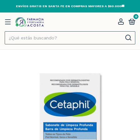
COMPRAS MAYORES A $80.000🚚
ENVÍOS GRATIS EN SANTA FE EN C
0