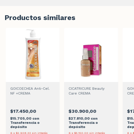
Productos similares
GOICOECHEA Anti-Cel.
CICATRICURE Beauty
GOI
NF +CREMA
Care CREMA
CR
$17.450,00
$30.900,00
$1
$15.705,00
con
$27.810,00
con
$15
Transferencia o
Transferencia o
Tra
depósito
depósito
dep
6
x
$2.908,33
sin interés
6
x
$5.150,00
sin interés
6
x