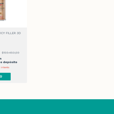
ICY FILLER 3D
9
$159.450,59
n
 o depósito
 interés