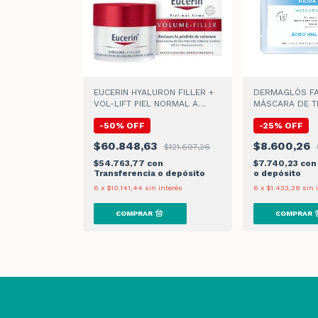
EUCERIN HYALURON FILLER +
DERMAGLÓS FA
VOL-LIFT PIEL NORMAL A
MÁSCARA DE T
MIXTA CREMA DE DIA
HIDRATACIÓN x 
-
50
%
OFF
-
25
%
OFF
$60.848,63
$8.600,26
$121.697,26
$54.763,77
con
$7.740,23
con
Transferencia o depósito
o depósito
6
x
$10.141,44
sin interés
6
x
$1.433,38
sin 