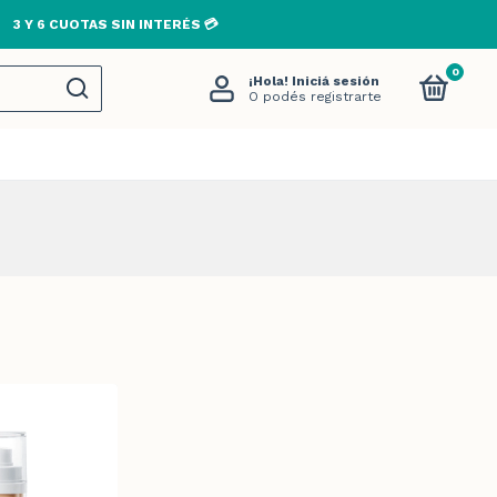
3 Y 6 CUOTAS SIN INTERÉS 💳
0
¡Hola!
Iniciá sesión
O podés registrarte