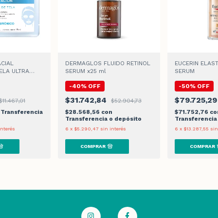
CIAL
DERMAGLOS FLUIDO RETINOL
EUCERIN ELAST
ELA ULTRA
SERUM x25 ml
SERUM
15gr
-
40
%
OFF
-
50
%
OFF
$31.742,84
$79.725,2
$11.467,01
$52.904,73
Transferencia
$28.568,56
con
$71.752,76
co
Transferencia o depósito
Transferencia
interés
6
x
$5.290,47
sin interés
6
x
$13.287,55
sin