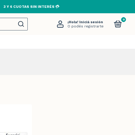
3 Y 6 CUOTAS SIN INTERÉS 💳
0
¡Hola!
Iniciá sesión
O podés registrarte