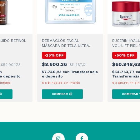
UIDO RETINOL
DERMAGLÓS FACIAL
EUCERIN HYALU
MÁSCARA DE TELA ULTRA
VOL-LIFT PIEL
HIDRATACIÓN x 15gr
MIXTA CREMA D
-
25
%
OFF
-
50
%
OFF
$8.600,26
$60.848,6
$52.904,73
$11.467,01
n
$7.740,23
con
Transferencia
$54.763,77
c
 o depósito
o depósito
Transferencia
 interés
6
x
$1.433,38
sin interés
6
x
$10.141,44
sin