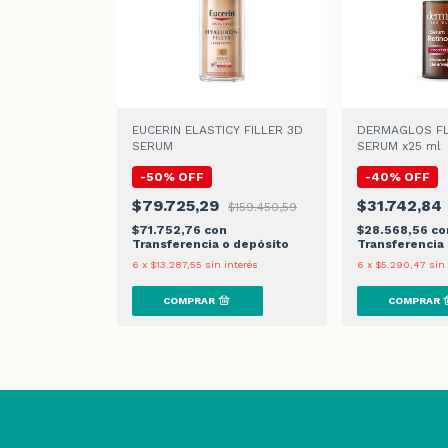
EUCERIN ELASTICY FILLER 3D
DERMAGLOS FL
SERUM
SERUM x25 ml
-
50
%
OFF
-
40
%
OFF
$79.725,29
$31.742,84
$159.450,59
$71.752,76
con
$28.568,56
co
Transferencia o depósito
Transferencia
6
x
$13.287,55
sin interés
6
x
$5.290,47
sin