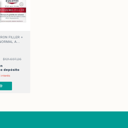
RON FILLER +
 NORMAL A
E DIA
3
$121.697,26
on
 o depósito
 interés