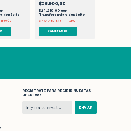
0
$26.900,00
$24.500,00
on
$24.210,00
con
$22.050,00
c
 o depósito
Transferencia o depósito
Transferencia 
 interés
6
x
$4.483,33
sin interés
6
x
$4.083,33
sin 
REGISTRATE PARA RECIBIR NUESTAS
OFERTAS!
e