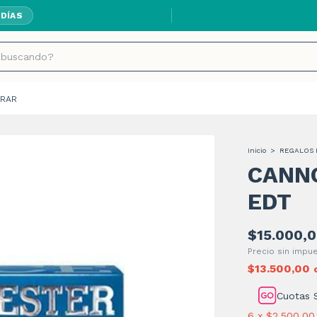
 DÍAS
RAR
Inicio
>
REGALOS 
CANNO
EDT
$15.000,
Precio sin imp
$13.500,00
Cuotas 
6
x
$2.500,00