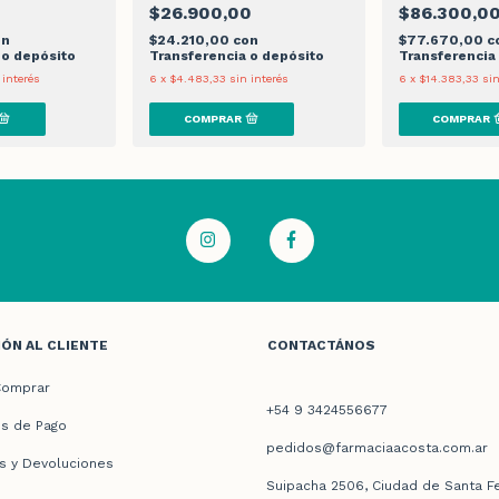
0
$26.900,00
$86.300,0
on
$24.210,00
con
$77.670,00
c
 o depósito
Transferencia o depósito
Transferencia
 interés
6
x
$4.483,33
sin interés
6
x
$14.383,33
sin
ÓN AL CLIENTE
CONTACTÁNOS
omprar
+54 9 3424556677
s de Pago
pedidos@farmaciaacosta.com.ar
s y Devoluciones
Suipacha 2506, Ciudad de Santa F