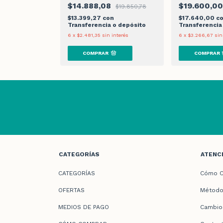
00
$14.888,08
$19.600,0
$19.850,78
con
$13.399,27
con
$17.640,00
c
 o depósito
Transferencia o depósito
Transferencia
n interés
6
x
$2.481,35
sin interés
6
x
$3.266,67
sin
CATEGORÍAS
ATENCI
CATEGORÍAS
Cómo C
OFERTAS
Método
MEDIOS DE PAGO
Cambio