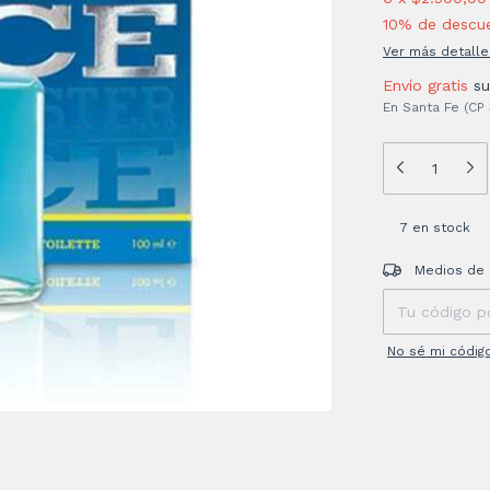
10% de descu
Ver más detalle
Envío gratis
s
En Santa Fe (CP
7
en stock
Entregas para el
Medios de 
No sé mi códig