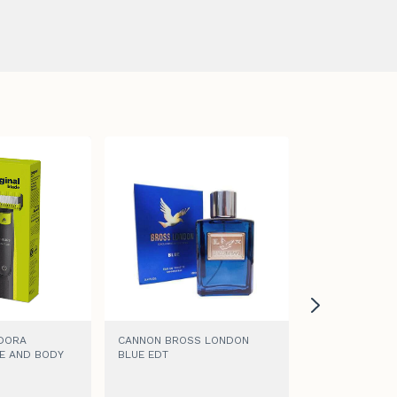
ADORA
CANNON BROSS LONDON
CANNON KEVIN
E AND BODY
BLUE EDT