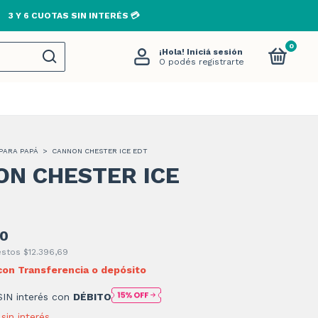
3 Y 6 CUOTAS SIN INTERÉS 💳
0
¡Hola!
Iniciá sesión
O podés registrarte
PARA PAPÁ
>
CANNON CHESTER ICE EDT
N CHESTER ICE
00
uestos
$12.396,69
con
Transferencia o depósito
SIN interés con
DÉBITO
sin interés