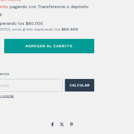
ento
pagando con Transferencia o depósito
s
uperando los
$80.000
 3000), envío gratis superando los
$60.000
 CP:
CAMBIAR CP
envío
CALCULAR
o postal