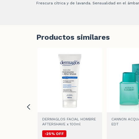
Frescura cí­trica y de lavanda. Sensualidad en el ámbar
Productos similares
RERA BAD BOY
DERMAGLOS FACIAL HOMBRE
CANNON ACQUA
AFTERSHAVE x 100ml
EDT
-
25
%
OFF