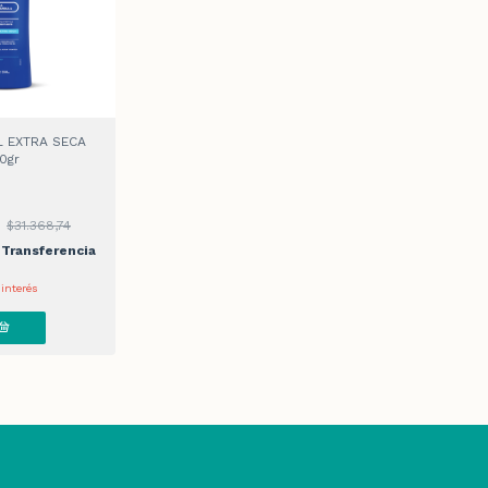
L EXTRA SECA
0gr
7
$31.368,74
Transferencia
 interés