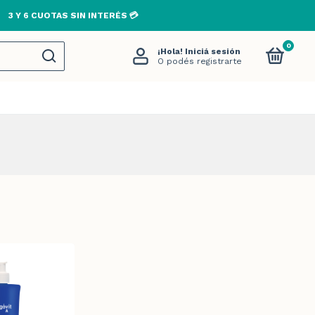
3 Y 6 CUOTAS SIN INTERÉS 💳
0
¡Hola!
Iniciá sesión
O podés registrarte