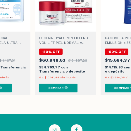
CIAL
EUCERIN HYALURON FILLER +
BAGOVIT A PIE
ELA ULTRA
VOL-LIFT PIEL NORMAL A
EMULSIÓN x 35
15gr
MIXTA CREMA DE DIA
-
50
%
OFF
-
50
%
OFF
$60.848,63
$15.684,3
$11.467,01
$121.697,26
Transferencia
$54.763,77
con
$14.115,93
con
Transferencia o depósito
o depósito
interés
6
x
$10.141,44
sin interés
6
x
$2.614,06
sin