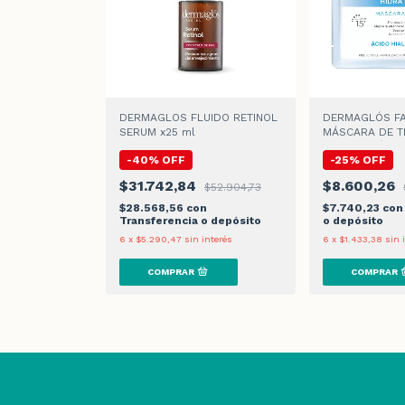
DERMAGLOS FLUIDO RETINOL
DERMAGLÓS FA
SERUM x25 ml
MÁSCARA DE T
HIDRATACIÓN x 
-
40
%
OFF
-
25
%
OFF
$31.742,84
$8.600,26
$52.904,73
$28.568,56
con
$7.740,23
con
Transferencia o depósito
o depósito
6
x
$5.290,47
sin interés
6
x
$1.433,38
sin 