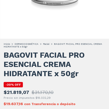
Inicio
>
DERMOCOSMÉTICA
>
Facial
>
BAGOVIT FACIAL PRO ESENCIAL CREMA
HIDRATANTE x 50gr
BAGOVIT FACIAL PRO
ESENCIAL CREMA
HIDRATANTE x 50gr
-
30
%
OFF
$21.819,07
$31.170,10
Precio sin impuestos
$18.032,29
$19.637,16
con
Transferencia o depósito