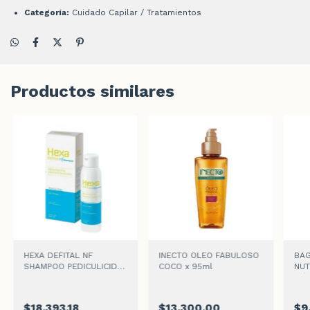
Categoría:
Cuidado Capilar / Tratamientos
Productos similares
HEXA DEFITAL NF
INECTO OLEO FABULOSO
BAG
SHAMPOO PEDICULICIDA
COCO x 95ml
NUT
x 120ml
MÁS
$18.393,18
$13.300,00
$9