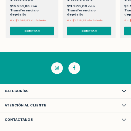
$16.553,86
con
$11.970,00
con
$8
Transferencia o
Transferencia o
Tra
depósito
depósito
dep
6
x
$3.065,53
sin interés
6
x
$2.216,67
sin interés
6
x
CATEGORÍAS
ATENCIÓN AL CLIENTE
CONTACTÁNOS