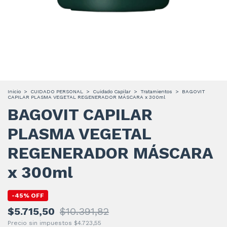
Inicio
>
CUIDADO PERSONAL
>
Cuidado Capilar
>
Tratamientos
>
BAGOVIT
CAPILAR PLASMA VEGETAL REGENERADOR MÁSCARA x 300ml
BAGOVIT CAPILAR
PLASMA VEGETAL
REGENERADOR MÁSCARA
x 300ml
-
45
%
OFF
$5.715,50
$10.391,82
Precio sin impuestos
$4.723,55