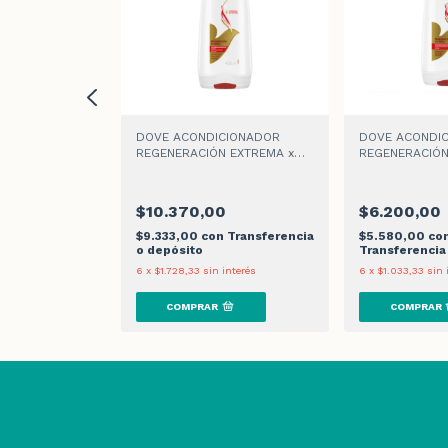
LAR NUTRICIÓN
DOVE ACONDICIONADOR
DOVE ACONDI
ONDICIONADOR
REGENERACIÓN EXTREMA x
REGENERACIÓN
400ml
200ml
$10.370,00
$6.200,00
n
$9.333,00
con
Transferencia
$5.580,00
co
 o depósito
o depósito
Transferencia
 interés
6
x
$1.728,33
sin interés
6
x
$1.033,33
sin 