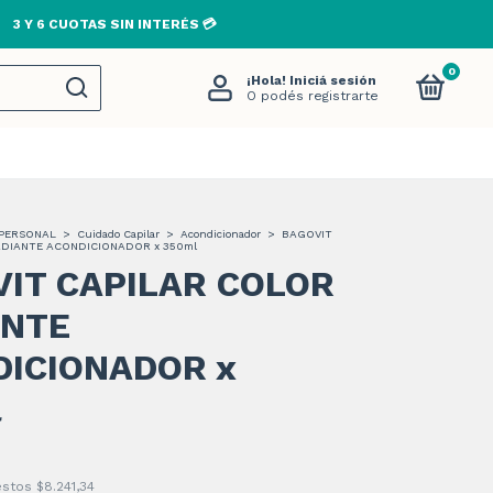
 TODO EL PAÍS EN COMPRAS MAYORES A $80.000🚚
0
¡Hola!
Iniciá sesión
O podés registrarte
PERSONAL
>
Cuidado Capilar
>
Acondicionador
>
BAGOVIT
ADIANTE ACONDICIONADOR x 350ml
IT CAPILAR COLOR
ANTE
ICIONADOR x
l
2
uestos
$8.241,34