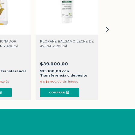
CIONADOR
KLORANE BALSAMO LECHE DE
BDK CAVIAR &
N x 400ml
AVENA x 200ml
ACONDICIONAD
$39.000,00
$14.200,00
Transferencia
$35.100,00
con
$12.780,00
co
Transferencia o depósito
Transferencia 
interés
6
x
$6.500,00
sin interés
6
x
$2.366,67
sin 