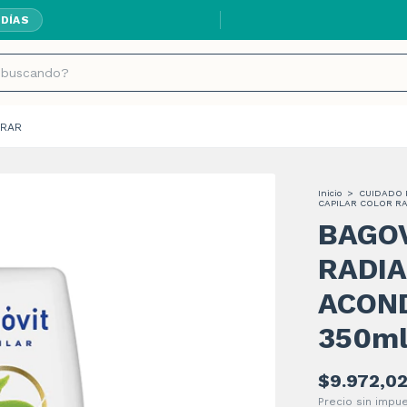
 DÍAS
ENVÍOS GRATIS A
RAR
Inicio
>
CUIDADO 
CAPILAR COLOR R
BAGOV
RADI
ACOND
350m
$9.972,0
Precio sin imp