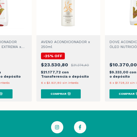
CIONADOR
AVENO ACONDICIONADOR x
DOVE ACONDI
 EXTREMA x
250ml
ÓLEO NUTRICIÓ
-
25
%
OFF
$23.530,80
$10.370,00
$31.374,40
n
$21.177,72
con
$9.333,00
con
 o depósito
Transferencia o depósito
o depósito
interés
6
x
$3.921,80
sin interés
6
x
$1.728,33
sin 