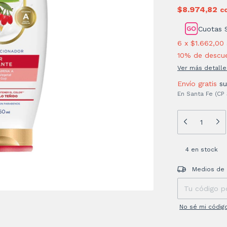
$8.974,82
c
Cuotas 
6
x
$1.662,00
10% de descu
Ver más detalle
Envío gratis
s
En Santa Fe (CP
4
en stock
Entregas para el
Medios de 
No sé mi códig