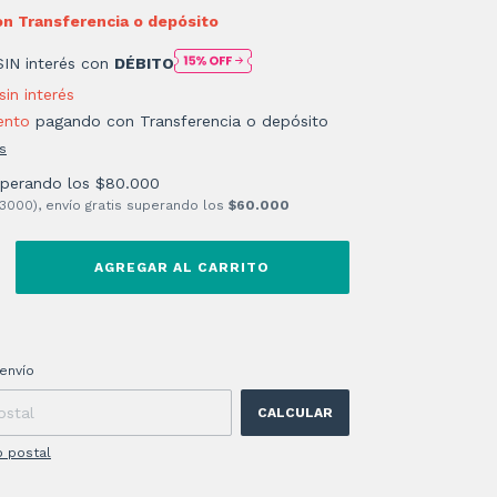
on
Transferencia o depósito
SIN interés con
DÉBITO
sin interés
ento
pagando con Transferencia o depósito
s
uperando los
$80.000
 3000), envío gratis superando los
$60.000
 CP:
CAMBIAR CP
envío
CALCULAR
o postal