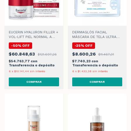
EUCERIN HYALURON FILLER +
DERMAGLÓS FACIAL
VOL-LIFT PIEL NORMAL A
MÁSCARA DE TELA ULTRA
MIXTA CREMA DE DIA
HIDRATACIÓN x 15gr
-
50
%
OFF
-
25
%
OFF
$60.848,63
$8.600,26
$121.697,26
$11.467,01
$54.763,77
con
$7.740,23
con
Transferencia o depósito
Transferencia o depósito
6
x
$10.141,44
sin interés
6
x
$1.433,38
sin interés