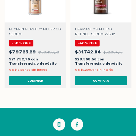
EUCERIN ELASTICY FILLER 3D
DERMAGLOS FLUIDO
SERUM
RETINOL SERUM x25 ml
-
50
%
OFF
-
40
%
OFF
$79.725,29
$31.742,84
$159.450,59
$52.904,73
$71.752,76
con
$28.568,56
con
Transferencia o depósito
Transferencia o depósito
6
x
$13.287,55
sin interés
6
x
$5.290,47
sin interés