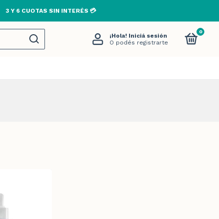
3 Y 6 CUOTAS SIN INTERÉS 💳
0
¡Hola!
Iniciá sesión
O podés registrarte