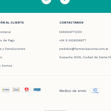
ÓN AL CLIENTE
CONTACTÁNOS
omprar
5493424773330
s de Pago
+54 9 3424556677
s y Devoluciones
pedidos@farmaciaacosta.com.ar
to
Suipacha 2506, Ciudad de Santa F
s Somos
Medios de envío