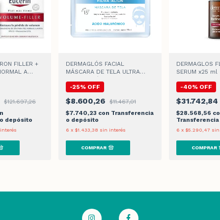
RON FILLER +
DERMAGLÓS FACIAL
DERMAGLOS FL
 NORMAL A
MÁSCARA DE TELA ULTRA
SERUM x25 ml
E DIA
HIDRATACIÓN x 15gr
-
25
%
OFF
-
40
%
OFF
3
$8.600,26
$31.742,8
$121.697,26
$11.467,01
n
$7.740,23
con
Transferencia
$28.568,56
c
 o depósito
o depósito
Transferencia
 interés
6
x
$1.433,38
sin interés
6
x
$5.290,47
sin