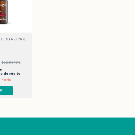
UIDO RETINOL
4
$52.904,73
on
 o depósito
 interés