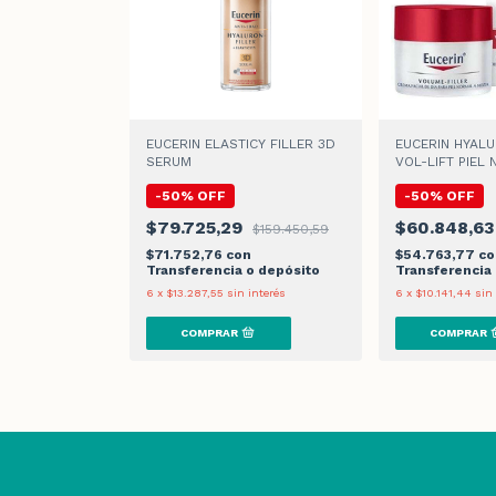
EUCERIN ELASTICY FILLER 3D
EUCERIN HYALU
SERUM
VOL-LIFT PIEL
MIXTA CREMA D
-
50
%
OFF
-
50
%
OFF
$79.725,29
$60.848,6
$159.450,59
$71.752,76
con
$54.763,77
co
Transferencia o depósito
Transferencia
6
x
$13.287,55
sin interés
6
x
$10.141,44
sin