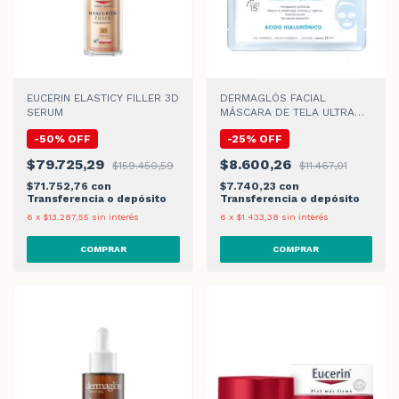
EUCERIN ELASTICY FILLER 3D
DERMAGLÓS FACIAL
SERUM
MÁSCARA DE TELA ULTRA
HIDRATACIÓN x 15gr
-
50
%
OFF
-
25
%
OFF
$79.725,29
$8.600,26
$159.450,59
$11.467,01
$71.752,76
con
$7.740,23
con
Transferencia o depósito
Transferencia o depósito
6
x
$13.287,55
sin interés
6
x
$1.433,38
sin interés