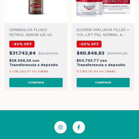
DERMAGLOS FLUIDO
EUCERIN HYALURON FILLER +
RETINOL SERUM x25 ml
VOL-LIFT PIEL NORMAL A
MIXTA CREMA DE DIA
-
40
%
OFF
-
50
%
OFF
$31.742,84
$60.848,63
$52.904,73
$121.697,26
$28.568,56
con
$54.763,77
con
Transferencia o depósito
Transferencia o depósito
6
x
$5.290,47
sin interés
6
x
$10.141,44
sin interés